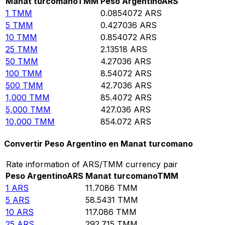
Manat turcomano
TMM
Peso Argentino
ARS
1
TMM
0.0854072
ARS
5
TMM
0.427036
ARS
10
TMM
0.854072
ARS
25
TMM
2.13518
ARS
50
TMM
4.27036
ARS
100
TMM
8.54072
ARS
500
TMM
42.7036
ARS
1,000
TMM
85.4072
ARS
5,000
TMM
427.036
ARS
10,000
TMM
854.072
ARS
Convertir Peso Argentino en Manat turcomano
Rate information of ARS/TMM currency pair
Peso Argentino
ARS
Manat turcomano
TMM
1
ARS
11.7086
TMM
5
ARS
58.5431
TMM
10
ARS
117.086
TMM
25
ARS
292.715
TMM