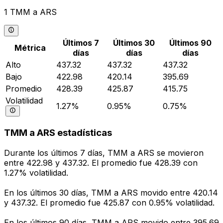
1 TMM a ARS
Últimos 7
Últimos 30
Últimos 90
Métrica
días
días
días
Alto
437.32
437.32
437.32
Bajo
422.98
420.14
395.69
Promedio
428.39
425.87
415.75
Volatilidad
1.27%
0.95%
0.75%
TMM a ARS estadísticas
Durante los últimos 7 días, TMM a ARS se movieron
entre 422.98 y 437.32. El promedio fue 428.39 con
1.27% volatilidad.
En los últimos 30 días, TMM a ARS movido entre 420.14
y 437.32. El promedio fue 425.87 con 0.95% volatilidad.
En los últimos 90 días, TMM a ARS movido entre 395.69