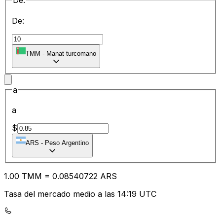
De:
De:
TMM
-
Manat turcomano
a
a
$
ARS
-
Peso Argentino
1.00
TMM
=
0.08
540722
ARS
Tasa del mercado medio a las 14:19 UTC