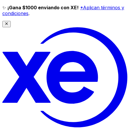
✨
¡Gana $1000 enviando con XE!
*Aplican términos y
condiciones
.