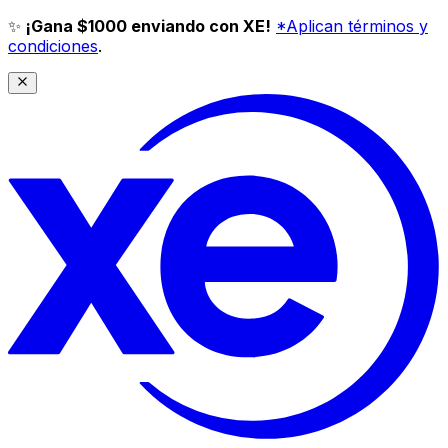
✨
¡Gana $1000 enviando con XE!
*Aplican términos y
condiciones
.