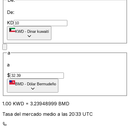
De:
De:
KD
KWD
-
Dinar kuwaití
a
a
$
BMD
-
Dólar Bermudeño
1.00
KWD
=
3.23
948999
BMD
Tasa del mercado medio a las 20:33 UTC