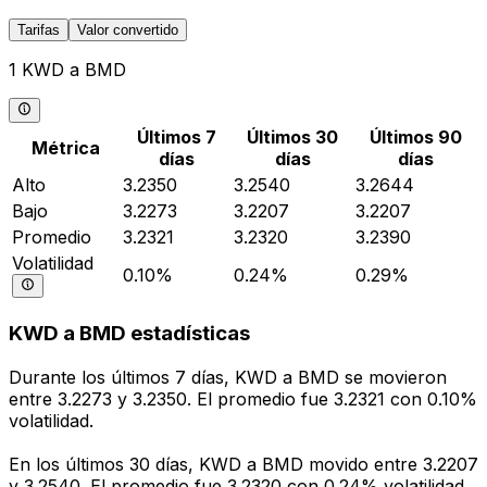
Tarifas
Valor convertido
1 KWD a BMD
Últimos 7
Últimos 30
Últimos 90
Métrica
días
días
días
Alto
3.2350
3.2540
3.2644
Bajo
3.2273
3.2207
3.2207
Promedio
3.2321
3.2320
3.2390
Volatilidad
0.10%
0.24%
0.29%
KWD a BMD estadísticas
Durante los últimos 7 días, KWD a BMD se movieron
entre 3.2273 y 3.2350. El promedio fue 3.2321 con 0.10%
volatilidad.
En los últimos 30 días, KWD a BMD movido entre 3.2207
y 3.2540. El promedio fue 3.2320 con 0.24% volatilidad.