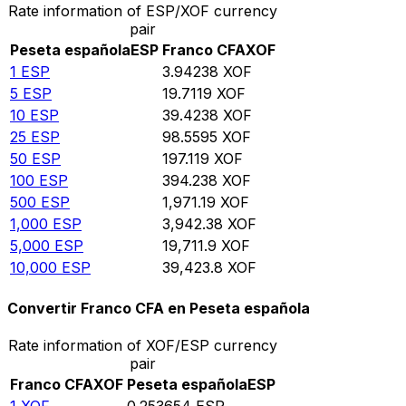
Rate information of ESP/XOF currency
pair
Peseta española
ESP
Franco CFA
XOF
1
ESP
3.94238
XOF
5
ESP
19.7119
XOF
10
ESP
39.4238
XOF
25
ESP
98.5595
XOF
50
ESP
197.119
XOF
100
ESP
394.238
XOF
500
ESP
1,971.19
XOF
1,000
ESP
3,942.38
XOF
5,000
ESP
19,711.9
XOF
10,000
ESP
39,423.8
XOF
Convertir Franco CFA en Peseta española
Rate information of XOF/ESP currency
pair
Franco CFA
XOF
Peseta española
ESP
1
XOF
0.253654
ESP