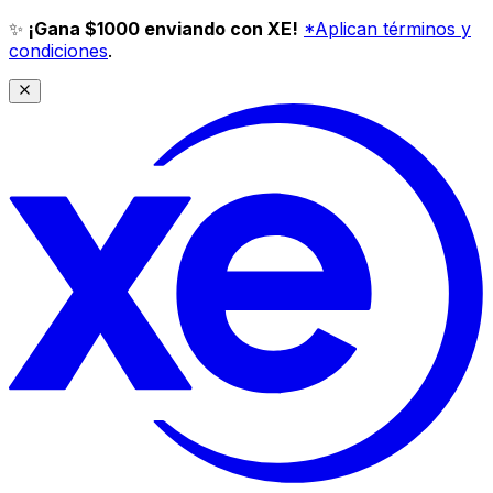
✨
¡Gana $1000 enviando con XE!
*Aplican términos y
condiciones
.