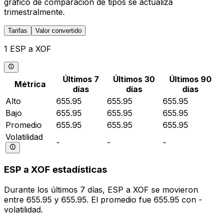
gráfico de comparación de tipos se actualiza
trimestralmente.
Tarifas
Valor convertido
1 ESP a XOF
Últimos 7
Últimos 30
Últimos 90
Métrica
días
días
días
Alto
655.95
655.95
655.95
Bajo
655.95
655.95
655.95
Promedio
655.95
655.95
655.95
Volatilidad
-
-
-
ESP a XOF estadísticas
Durante los últimos 7 días, ESP a XOF se movieron
entre 655.95 y 655.95. El promedio fue 655.95 con -
volatilidad.