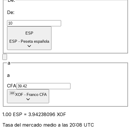
De:
De:
ESP
ESP
-
Peseta española
a
a
CFA
XOF
-
Franco CFA
1.00
ESP
=
3.94
238096
XOF
Tasa del mercado medio a las 20:08 UTC