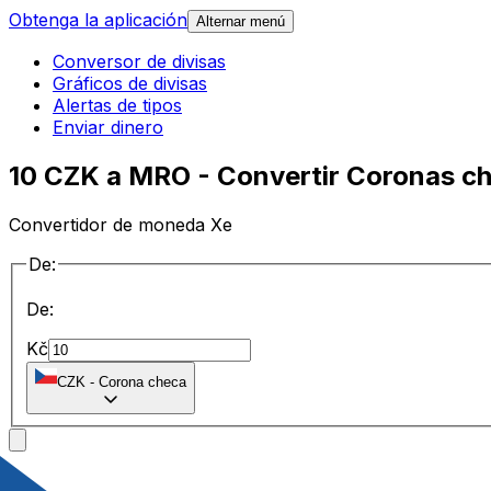
Obtenga la aplicación
Alternar menú
Conversor de divisas
Gráficos de divisas
Alertas de tipos
Enviar dinero
10 CZK a MRO - Convertir Coronas c
Convertidor de moneda Xe
De:
De:
Kč
CZK
-
Corona checa
a