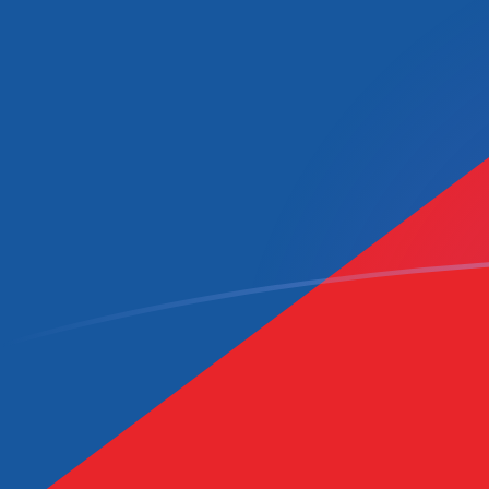
CZK a MRO tipos de cambio hoy
Convertir Corona checa en Ouguiya Mauritano
Rate information of CZK/MRO currency pair
Corona checa
CZK
Ouguiya Mauritano
MRO
1
CZK
19.1673
MRO
5
CZK
95.8366
MRO
10
CZK
191.673
MRO
25
CZK
479.183
MRO
50
CZK
958.366
MRO
100
CZK
1,916.73
MRO
500
CZK
9,583.66
MRO
1,000
CZK
19,167.3
MRO
5,000
CZK
95,836.6
MRO
10,000
CZK
191,673
MRO