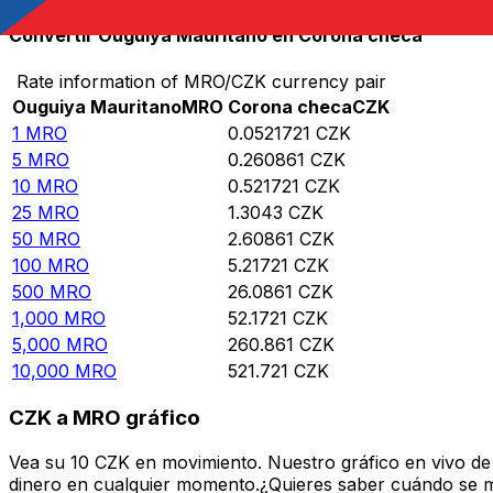
Convertir Ouguiya Mauritano en Corona checa
Rate information of MRO/CZK currency pair
Ouguiya Mauritano
MRO
Corona checa
CZK
1
MRO
0.0521721
CZK
5
MRO
0.260861
CZK
10
MRO
0.521721
CZK
25
MRO
1.3043
CZK
50
MRO
2.60861
CZK
100
MRO
5.21721
CZK
500
MRO
26.0861
CZK
1,000
MRO
52.1721
CZK
5,000
MRO
260.861
CZK
10,000
MRO
521.721
CZK
CZK a MRO gráfico
Vea su 10 CZK en movimiento. Nuestro gráfico en vivo d
dinero en cualquier momento.¿Quieres saber cuándo se mue