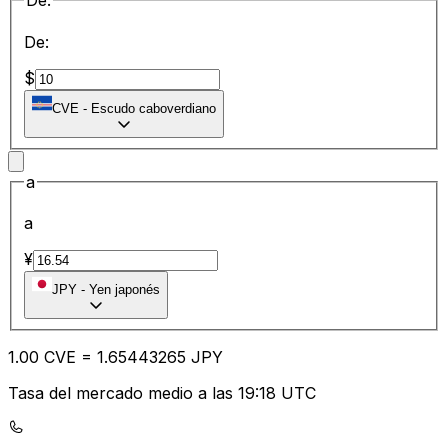
De:
De:
$
CVE
-
Escudo caboverdiano
a
a
¥
JPY
-
Yen japonés
1.00
CVE
=
1.65
443265
JPY
Tasa del mercado medio a las 19:18 UTC