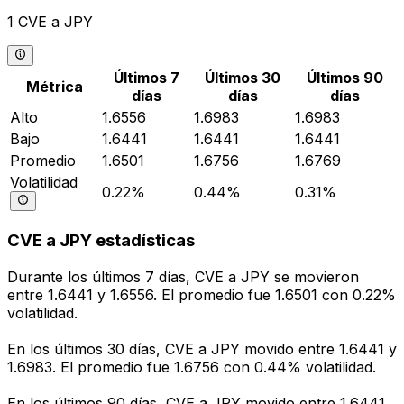
1 CVE a JPY
Últimos 7
Últimos 30
Últimos 90
Métrica
días
días
días
Alto
1.6556
1.6983
1.6983
Bajo
1.6441
1.6441
1.6441
Promedio
1.6501
1.6756
1.6769
Volatilidad
0.22%
0.44%
0.31%
CVE a JPY estadísticas
Durante los últimos 7 días, CVE a JPY se movieron
entre 1.6441 y 1.6556. El promedio fue 1.6501 con 0.22%
volatilidad.
En los últimos 30 días, CVE a JPY movido entre 1.6441 y
1.6983. El promedio fue 1.6756 con 0.44% volatilidad.
En los últimos 90 días, CVE a JPY movido entre 1.6441