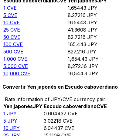
Escudo caboverdiano
CVE
Yen japonés
JPY
1
CVE
1.65443
JPY
5
CVE
8.27216
JPY
10
CVE
16.5443
JPY
25
CVE
41.3608
JPY
50
CVE
82.7216
JPY
100
CVE
165.443
JPY
500
CVE
827.216
JPY
1,000
CVE
1,654.43
JPY
5,000
CVE
8,272.16
JPY
10,000
CVE
16,544.3
JPY
Convertir Yen japonés en Escudo caboverdiano
Rate information of JPY/CVE currency pair
Yen japonés
JPY
Escudo caboverdiano
CVE
1
JPY
0.604437
CVE
5
JPY
3.02218
CVE
10
JPY
6.04437
CVE
25
JPY
15.1109
CVE