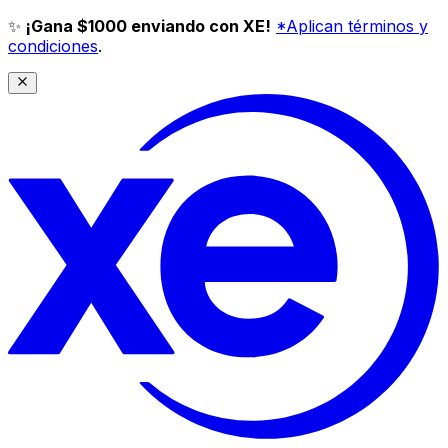
✨
¡Gana $1000 enviando con XE!
*Aplican términos y
condiciones
.