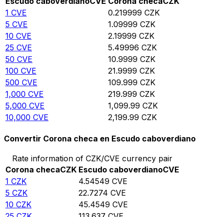
Escudo caboverdiano
CVE
Corona checa
CZK
1
CVE
0.219999
CZK
5
CVE
1.09999
CZK
10
CVE
2.19999
CZK
25
CVE
5.49996
CZK
50
CVE
10.9999
CZK
100
CVE
21.9999
CZK
500
CVE
109.999
CZK
1,000
CVE
219.999
CZK
5,000
CVE
1,099.99
CZK
10,000
CVE
2,199.99
CZK
Convertir Corona checa en Escudo caboverdiano
Rate information of CZK/CVE currency pair
Corona checa
CZK
Escudo caboverdiano
CVE
1
CZK
4.54549
CVE
5
CZK
22.7274
CVE
10
CZK
45.4549
CVE
25
CZK
113.637
CVE