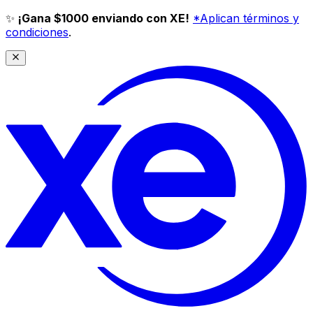
✨
¡Gana $1000 enviando con XE!
*Aplican términos y
condiciones
.