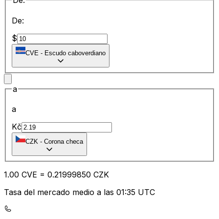
De:
De:
$
CVE
-
Escudo caboverdiano
a
a
Kč
CZK
-
Corona checa
1.00
CVE
=
0.21
999850
CZK
Tasa del mercado medio a las 01:35 UTC