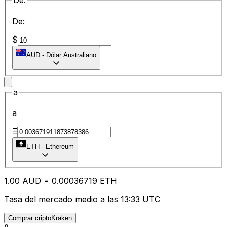
De:
De:
$
AUD
-
Dólar Australiano
a
a
Ξ
ETH
-
Ethereum
1.00
AUD
=
0.00
036719
ETH
Tasa del mercado medio a las 13:33 UTC
Comprar criptoKraken