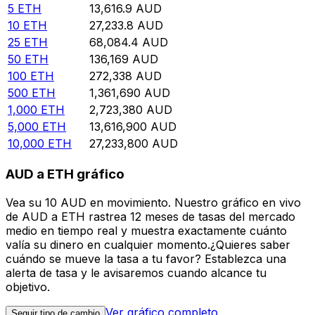
5
ETH
13,616.9
AUD
10
ETH
27,233.8
AUD
25
ETH
68,084.4
AUD
50
ETH
136,169
AUD
100
ETH
272,338
AUD
500
ETH
1,361,690
AUD
1,000
ETH
2,723,380
AUD
5,000
ETH
13,616,900
AUD
10,000
ETH
27,233,800
AUD
AUD a ETH gráfico
Vea su 10 AUD en movimiento. Nuestro gráfico en vivo
de AUD a ETH rastrea 12 meses de tasas del mercado
medio en tiempo real y muestra exactamente cuánto
valía su dinero en cualquier momento.¿Quieres saber
cuándo se mueve la tasa a tu favor? Establezca una
alerta de tasa y le avisaremos cuando alcance tu
objetivo.
Ver gráfico completo
Seguir tipo de cambio