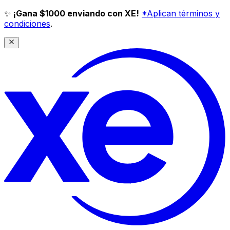
✨
¡Gana $1000 enviando con XE!
*Aplican términos y
condiciones
.