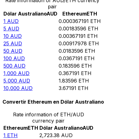
Rate information of AUD/ETH currency
pair
Dólar Australiano
AUD
Ethereum
ETH
1
AUD
0.000367191
ETH
5
AUD
0.00183596
ETH
10
AUD
0.00367191
ETH
25
AUD
0.00917978
ETH
50
AUD
0.0183596
ETH
100
AUD
0.0367191
ETH
500
AUD
0.183596
ETH
1,000
AUD
0.367191
ETH
5,000
AUD
1.83596
ETH
10,000
AUD
3.67191
ETH
Convertir Ethereum en Dólar Australiano
Rate information of ETH/AUD
currency pair
Ethereum
ETH
Dólar Australiano
AUD
1
ETH
2,723.38
AUD