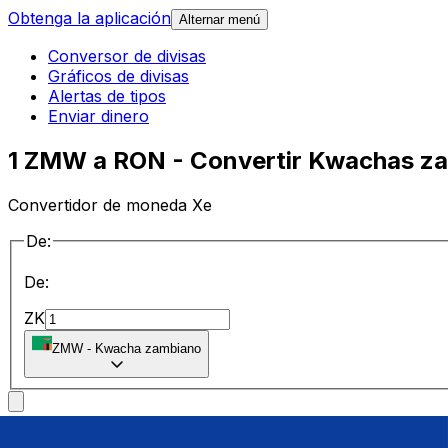
Obtenga la aplicación
Alternar menú
Conversor de divisas
Gráficos de divisas
Alertas de tipos
Enviar dinero
1 ZMW a RON - Convertir Kwachas z
Convertidor de moneda Xe
De:
De:
ZK
ZMW
-
Kwacha zambiano
a