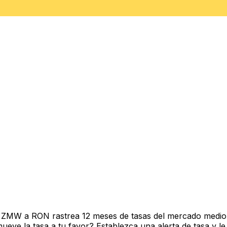
 ZMW a RON rastrea 12 meses de tasas del mercado medio 
ve la tasa a tu favor? Establezca una alerta de tasa y le