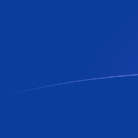
ZMW a RON tipos de cambio hoy
Convertir Kwacha zambiano en Leu Rumano
Rate information of ZMW/RON currency
pair
Kwacha zambiano
ZMW
Leu Rumano
RON
1
ZMW
0.237425
RON
5
ZMW
1.18713
RON
10
ZMW
2.37425
RON
25
ZMW
5.93563
RON
50
ZMW
11.8713
RON
100
ZMW
23.7425
RON
500
ZMW
118.713
RON
1,000
ZMW
237.425
RON
5,000
ZMW
1,187.13
RON
10,000
ZMW
2,374.25
RON