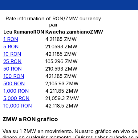
Convertir Leu Rumano en Kwacha zambiano
Rate information of RON/ZMW currency
pair
Leu Rumano
RON
Kwacha zambiano
ZMW
1
RON
4.21185
ZMW
5
RON
21.0593
ZMW
10
RON
42.1185
ZMW
25
RON
105.296
ZMW
50
RON
210.593
ZMW
100
RON
421.185
ZMW
500
RON
2,105.93
ZMW
1,000
RON
4,211.85
ZMW
5,000
RON
21,059.3
ZMW
10,000
RON
42,118.5
ZMW
ZMW a RON gráfico
Vea su 1 ZMW en movimiento. Nuestro gráfico en vivo de
dinero en cualquier momento.¿Quieres saber cuándo se mue