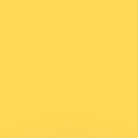
 tasas de los competidores.
r. Esto solo tiene fines informativos. No recibirás esta t