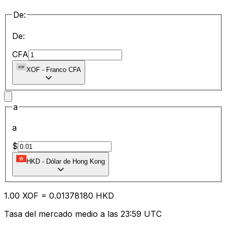
De:
De:
CFA
XOF
-
Franco CFA
a
a
$
HKD
-
Dólar de Hong Kong
1.00
XOF
=
0.01
378180
HKD
Tasa del mercado medio a las 23:59 UTC