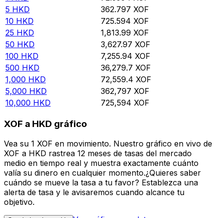
5
HKD
362.797
XOF
10
HKD
725.594
XOF
25
HKD
1,813.99
XOF
50
HKD
3,627.97
XOF
100
HKD
7,255.94
XOF
500
HKD
36,279.7
XOF
1,000
HKD
72,559.4
XOF
5,000
HKD
362,797
XOF
10,000
HKD
725,594
XOF
XOF a HKD gráfico
Vea su 1 XOF en movimiento. Nuestro gráfico en vivo de
XOF a HKD rastrea 12 meses de tasas del mercado
medio en tiempo real y muestra exactamente cuánto
valía su dinero en cualquier momento.¿Quieres saber
cuándo se mueve la tasa a tu favor? Establezca una
alerta de tasa y le avisaremos cuando alcance tu
objetivo.