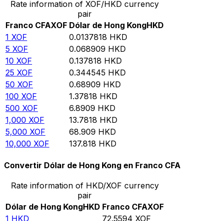
Rate information of XOF/HKD currency
pair
Franco CFA
XOF
Dólar de Hong Kong
HKD
1
XOF
0.0137818
HKD
5
XOF
0.068909
HKD
10
XOF
0.137818
HKD
25
XOF
0.344545
HKD
50
XOF
0.68909
HKD
100
XOF
1.37818
HKD
500
XOF
6.8909
HKD
1,000
XOF
13.7818
HKD
5,000
XOF
68.909
HKD
10,000
XOF
137.818
HKD
Convertir Dólar de Hong Kong en Franco CFA
Rate information of HKD/XOF currency
pair
Dólar de Hong Kong
HKD
Franco CFA
XOF
1
HKD
72.5594
XOF