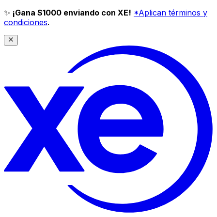
✨
¡Gana $1000 enviando con XE!
*Aplican términos y
condiciones
.