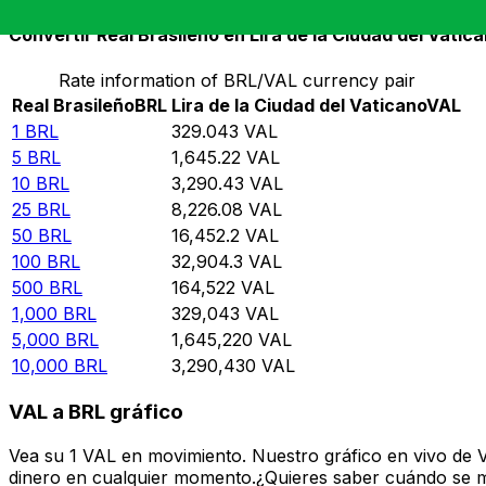
Convertir Real Brasileño en Lira de la Ciudad del Vatic
Rate information of BRL/VAL currency pair
Real Brasileño
BRL
Lira de la Ciudad del Vaticano
VAL
1
BRL
329.043
VAL
5
BRL
1,645.22
VAL
10
BRL
3,290.43
VAL
25
BRL
8,226.08
VAL
50
BRL
16,452.2
VAL
100
BRL
32,904.3
VAL
500
BRL
164,522
VAL
1,000
BRL
329,043
VAL
5,000
BRL
1,645,220
VAL
10,000
BRL
3,290,430
VAL
VAL a BRL gráfico
Vea su 1 VAL en movimiento. Nuestro gráfico en vivo de 
dinero en cualquier momento.¿Quieres saber cuándo se mue