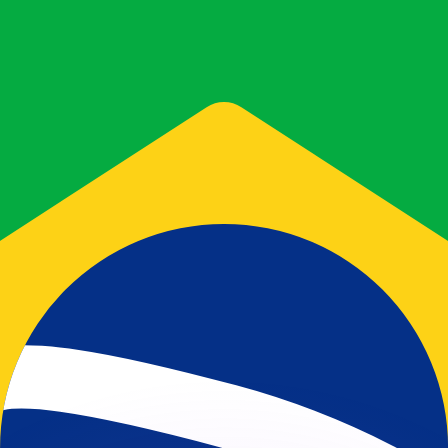
 tasas de los competidores.
r. Esto solo tiene fines informativos. No recibirás esta t