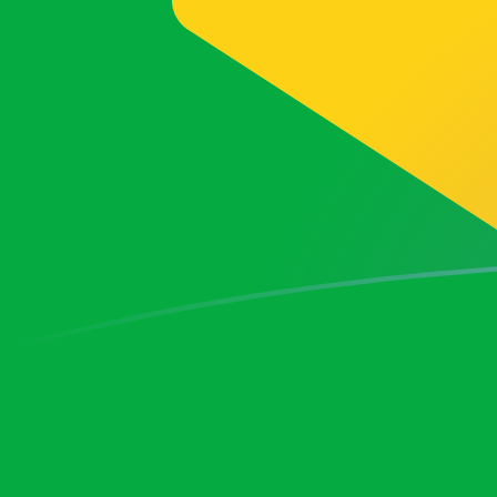
VAL a BRL tipos de cambio hoy
Convertir Lira de la Ciudad del Vaticano en Real Brasil
Rate information of VAL/BRL currency pair
Lira de la Ciudad del Vaticano
VAL
Real Brasileño
BRL
1
VAL
0.00303911
BRL
5
VAL
0.0151956
BRL
10
VAL
0.0303911
BRL
25
VAL
0.0759778
BRL
50
VAL
0.151956
BRL
100
VAL
0.303911
BRL
500
VAL
1.51956
BRL
1,000
VAL
3.03911
BRL
5,000
VAL
15.1956
BRL
10,000
VAL
30.3911
BRL