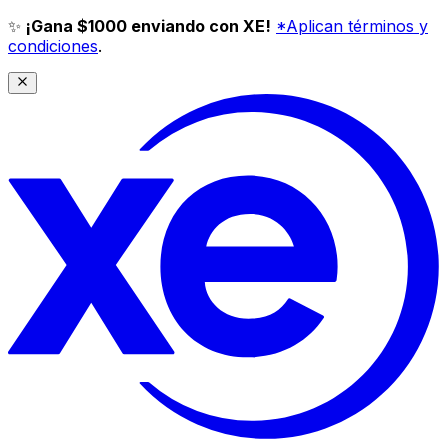
✨
¡Gana $1000 enviando con XE!
*Aplican términos y
condiciones
.