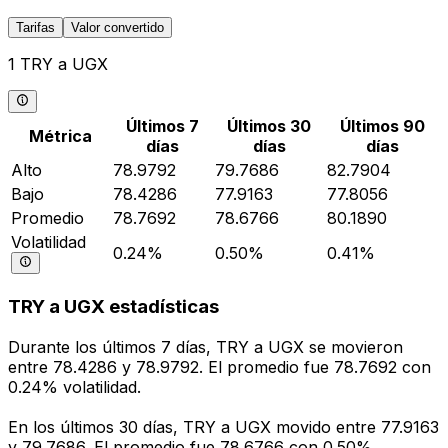
Tarifas
Valor convertido
1 TRY a UGX
Últimos 7
Últimos 30
Últimos 90
Métrica
días
días
días
Alto
78.9792
79.7686
82.7904
Bajo
78.4286
77.9163
77.8056
Promedio
78.7692
78.6766
80.1890
Volatilidad
0.24%
0.50%
0.41%
TRY a UGX estadísticas
Durante los últimos 7 días, TRY a UGX se movieron
entre 78.4286 y 78.9792. El promedio fue 78.7692 con
0.24% volatilidad.
En los últimos 30 días, TRY a UGX movido entre 77.9163
y 79.7686. El promedio fue 78.6766 con 0.50%