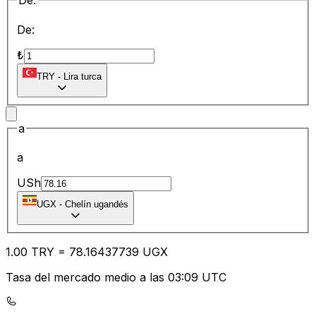
De:
De:
₺
TRY
-
Lira turca
a
a
USh
UGX
-
Chelín ugandés
1.00
TRY
=
78.16
437739
UGX
Tasa del mercado medio a las 03:09 UTC