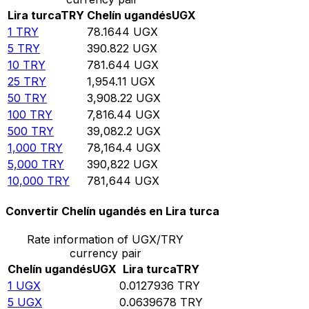
Lira turca
TRY
Chelín ugandés
UGX
1
TRY
78.1644
UGX
5
TRY
390.822
UGX
10
TRY
781.644
UGX
25
TRY
1,954.11
UGX
50
TRY
3,908.22
UGX
100
TRY
7,816.44
UGX
500
TRY
39,082.2
UGX
1,000
TRY
78,164.4
UGX
5,000
TRY
390,822
UGX
10,000
TRY
781,644
UGX
Convertir Chelín ugandés en Lira turca
Rate information of UGX/TRY
currency pair
Chelín ugandés
UGX
Lira turca
TRY
1
UGX
0.0127936
TRY
5
UGX
0.0639678
TRY