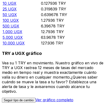
10
UGX
0.127936
TRY
25
UGX
0.319839
TRY
50
UGX
0.639678
TRY
100
UGX
1.27936
TRY
500
UGX
6.39678
TRY
1,000
UGX
12.7936
TRY
5,000
UGX
63.9678
TRY
10,000
UGX
127.936
TRY
TRY a UGX gráfico
Vea su 1 TRY en movimiento. Nuestro gráfico en vivo de
TRY a UGX rastrea 12 meses de tasas del mercado
medio en tiempo real y muestra exactamente cuánto
valía su dinero en cualquier momento.¿Quieres saber
cuándo se mueve la tasa a tu favor? Establezca una
alerta de tasa y le avisaremos cuando alcance tu
objetivo.
Ver gráfico completo
Seguir tipo de cambio