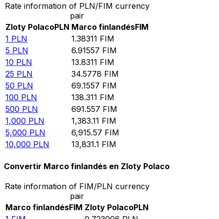
Rate information of PLN/FIM currency
pair
Zloty Polaco
PLN
Marco finlandés
FIM
1
PLN
1.38311
FIM
5
PLN
6.91557
FIM
10
PLN
13.8311
FIM
25
PLN
34.5778
FIM
50
PLN
69.1557
FIM
100
PLN
138.311
FIM
500
PLN
691.557
FIM
1,000
PLN
1,383.11
FIM
5,000
PLN
6,915.57
FIM
10,000
PLN
13,831.1
FIM
Convertir Marco finlandés en Zloty Polaco
Rate information of FIM/PLN currency
pair
Marco finlandés
FIM
Zloty Polaco
PLN
1
FIM
0.723006
PLN