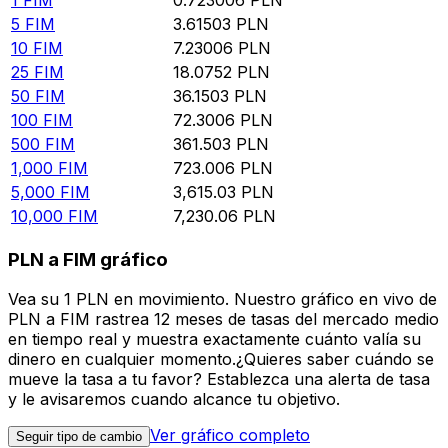
5
FIM
3.61503
PLN
10
FIM
7.23006
PLN
25
FIM
18.0752
PLN
50
FIM
36.1503
PLN
100
FIM
72.3006
PLN
500
FIM
361.503
PLN
1,000
FIM
723.006
PLN
5,000
FIM
3,615.03
PLN
10,000
FIM
7,230.06
PLN
PLN a FIM gráfico
Vea su 1 PLN en movimiento. Nuestro gráfico en vivo de
PLN a FIM rastrea 12 meses de tasas del mercado medio
en tiempo real y muestra exactamente cuánto valía su
dinero en cualquier momento.¿Quieres saber cuándo se
mueve la tasa a tu favor? Establezca una alerta de tasa
y le avisaremos cuando alcance tu objetivo.
Ver gráfico completo
Seguir tipo de cambio