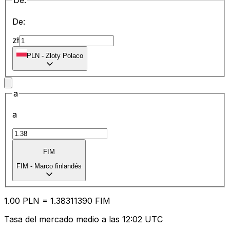
De:
De:
zł
PLN
-
Zloty Polaco
a
a
FIM
FIM
-
Marco finlandés
1.00
PLN
=
1.38
311390
FIM
Tasa del mercado medio a las 12:02 UTC