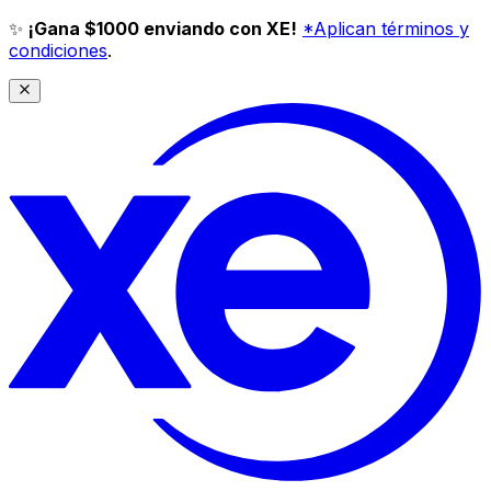
✨
¡Gana $1000 enviando con XE!
*Aplican términos y
condiciones
.