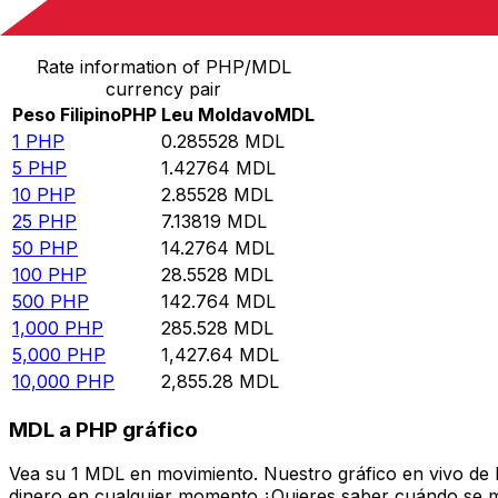
Convertir Peso Filipino en Leu Moldavo
Rate information of PHP/MDL
currency pair
Peso Filipino
PHP
Leu Moldavo
MDL
1
PHP
0.285528
MDL
5
PHP
1.42764
MDL
10
PHP
2.85528
MDL
25
PHP
7.13819
MDL
50
PHP
14.2764
MDL
100
PHP
28.5528
MDL
500
PHP
142.764
MDL
1,000
PHP
285.528
MDL
5,000
PHP
1,427.64
MDL
10,000
PHP
2,855.28
MDL
MDL a PHP gráfico
Vea su 1 MDL en movimiento. Nuestro gráfico en vivo de
dinero en cualquier momento.¿Quieres saber cuándo se mue