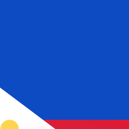
 tasas de los competidores.
r. Esto solo tiene fines informativos. No recibirás esta t