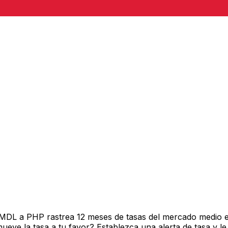
 MDL a PHP rastrea 12 meses de tasas del mercado medio e
ve la tasa a tu favor? Establezca una alerta de tasa y le