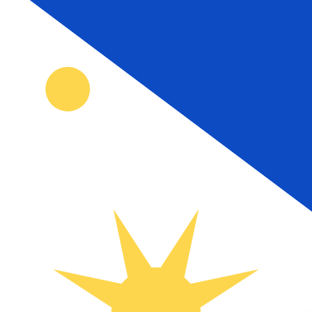
a
₱
PHP
-
Peso Filipino
1.00
MDL
=
3.50
228842
PHP
Tasa del mercado medio a las 21:13 UTC
Habla con un experto en divisas hoy.
Podemos superar las
Programar una llamada
Usamos la tasa del mercado medio para nuestro converso
¿Sabías que puedes enviar dinero al extranjero con Xe?
Regístrate hoy