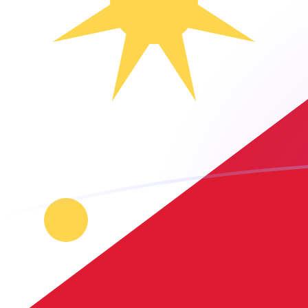
MDL a PHP tipos de cambio hoy
Convertir Leu Moldavo en Peso Filipino
Rate information of MDL/PHP
currency pair
Leu Moldavo
MDL
Peso Filipino
PHP
1
MDL
3.50229
PHP
5
MDL
17.5114
PHP
10
MDL
35.0229
PHP
25
MDL
87.5572
PHP
50
MDL
175.114
PHP
100
MDL
350.229
PHP
500
MDL
1,751.14
PHP
1,000
MDL
3,502.29
PHP
5,000
MDL
17,511.4
PHP
10,000
MDL
35,022.9
PHP