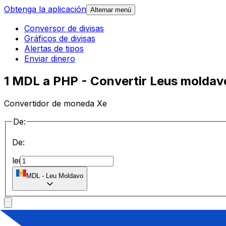
Obtenga la aplicación
Alternar menú
Conversor de divisas
Gráficos de divisas
Alertas de tipos
Enviar dinero
1 MDL a PHP - Convertir Leus moldavo
Convertidor de moneda Xe
De:
De:
lei
MDL
-
Leu Moldavo
a