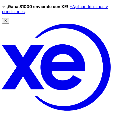
✨
¡Gana $1000 enviando con XE!
*Aplican términos y
condiciones
.