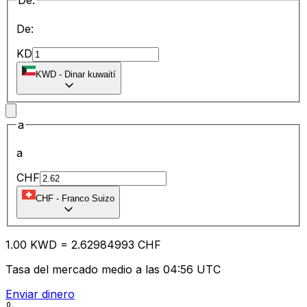
De:
De:
KD
KWD
-
Dinar kuwaití
a
a
CHF
CHF
-
Franco Suizo
1.00
KWD
=
2.62
984993
CHF
Tasa del mercado medio a las 04:56 UTC
Enviar dinero