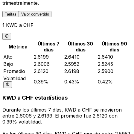
trimestralmente.
Tarifas
Valor convertido
1 KWD a CHF
Últimos 7
Últimos 30
Últimos 90
Métrica
días
días
días
Alto
2.6199
2.6410
2.6410
Bajo
2.6006
2.5952
2.5245
Promedio
2.6120
2.6198
2.5900
Volatilidad
0.39%
0.43%
0.42%
KWD a CHF estadísticas
Durante los últimos 7 días, KWD a CHF se movieron
entre 2.6006 y 2.6199. El promedio fue 2.6120 con
0.39% volatilidad.
En los últimos 30 días, KWD a CHF movido entre 2.5952