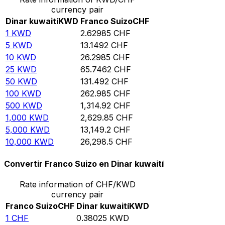
currency pair
Dinar kuwaití
KWD
Franco Suizo
CHF
1
KWD
2.62985
CHF
5
KWD
13.1492
CHF
10
KWD
26.2985
CHF
25
KWD
65.7462
CHF
50
KWD
131.492
CHF
100
KWD
262.985
CHF
500
KWD
1,314.92
CHF
1,000
KWD
2,629.85
CHF
5,000
KWD
13,149.2
CHF
10,000
KWD
26,298.5
CHF
Convertir Franco Suizo en Dinar kuwaití
Rate information of CHF/KWD
currency pair
Franco Suizo
CHF
Dinar kuwaití
KWD
1
CHF
0.38025
KWD