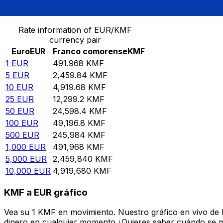
Convertir Euro en Franco comorense
Rate information of EUR/KMF
currency pair
Euro
EUR
Franco comorense
KMF
1
EUR
491.968
KMF
5
EUR
2,459.84
KMF
10
EUR
4,919.68
KMF
25
EUR
12,299.2
KMF
50
EUR
24,598.4
KMF
100
EUR
49,196.8
KMF
500
EUR
245,984
KMF
1,000
EUR
491,968
KMF
5,000
EUR
2,459,840
KMF
10,000
EUR
4,919,680
KMF
KMF a EUR gráfico
Vea su 1 KMF en movimiento. Nuestro gráfico en vivo de
dinero en cualquier momento.¿Quieres saber cuándo se mue