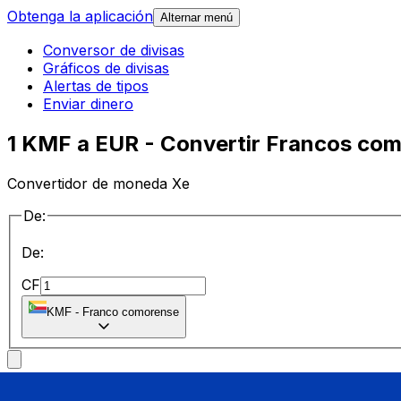
Obtenga la aplicación
Alternar menú
Conversor de divisas
Gráficos de divisas
Alertas de tipos
Enviar dinero
1 KMF a EUR - Convertir Francos com
Convertidor de moneda Xe
De:
De:
CF
KMF
-
Franco comorense
a