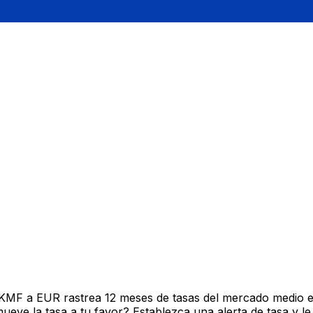
 KMF a EUR rastrea 12 meses de tasas del mercado medio e
ve la tasa a tu favor? Establezca una alerta de tasa y le