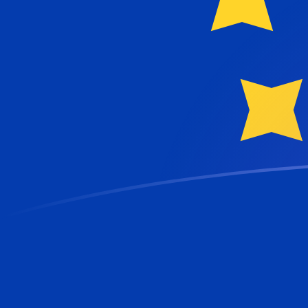
KMF a EUR tipos de cambio hoy
Convertir Franco comorense en Euro
Rate information of KMF/EUR currency
pair
Franco comorense
KMF
Euro
EUR
1
KMF
0.00203265
EUR
5
KMF
0.0101633
EUR
10
KMF
0.0203265
EUR
25
KMF
0.0508163
EUR
50
KMF
0.101633
EUR
100
KMF
0.203265
EUR
500
KMF
1.01633
EUR
1,000
KMF
2.03265
EUR
5,000
KMF
10.1633
EUR
10,000
KMF
20.3265
EUR