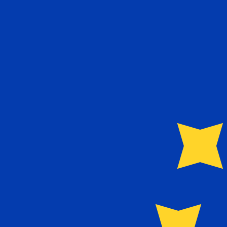
a
€
EUR
-
Euro
1.00
KMF
=
0.00
203265
EUR
Tasa del mercado medio a las 18:20 UTC
Habla con un experto en divisas hoy.
Podemos superar las
Programar una llamada
Usamos la tasa del mercado medio para nuestro converso
¿Sabías que puedes enviar dinero al extranjero con Xe?
Regístrate hoy