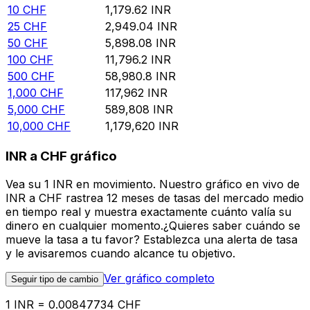
10
CHF
1,179.62
INR
25
CHF
2,949.04
INR
50
CHF
5,898.08
INR
100
CHF
11,796.2
INR
500
CHF
58,980.8
INR
1,000
CHF
117,962
INR
5,000
CHF
589,808
INR
10,000
CHF
1,179,620
INR
INR a CHF gráfico
Vea su 1 INR en movimiento. Nuestro gráfico en vivo de
INR a CHF rastrea 12 meses de tasas del mercado medio
en tiempo real y muestra exactamente cuánto valía su
dinero en cualquier momento.¿Quieres saber cuándo se
mueve la tasa a tu favor? Establezca una alerta de tasa
y le avisaremos cuando alcance tu objetivo.
Ver gráfico completo
Seguir tipo de cambio
1 INR = 0.00847734 CHF