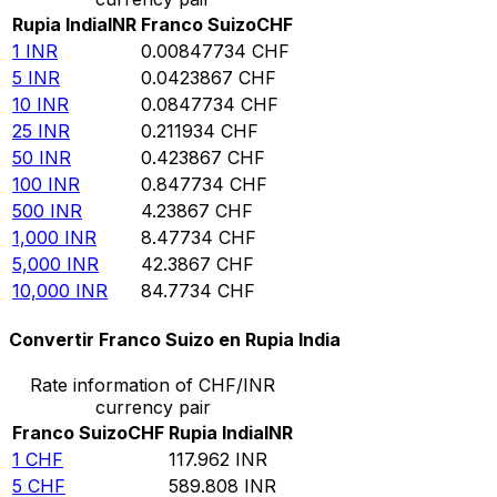
Rupia India
INR
Franco Suizo
CHF
1
INR
0.00847734
CHF
5
INR
0.0423867
CHF
10
INR
0.0847734
CHF
25
INR
0.211934
CHF
50
INR
0.423867
CHF
100
INR
0.847734
CHF
500
INR
4.23867
CHF
1,000
INR
8.47734
CHF
5,000
INR
42.3867
CHF
10,000
INR
84.7734
CHF
Convertir Franco Suizo en Rupia India
Rate information of CHF/INR
currency pair
Franco Suizo
CHF
Rupia India
INR
1
CHF
117.962
INR
5
CHF
589.808
INR