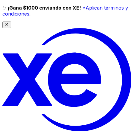
✨
¡Gana $1000 enviando con XE!
*Aplican términos y
condiciones
.