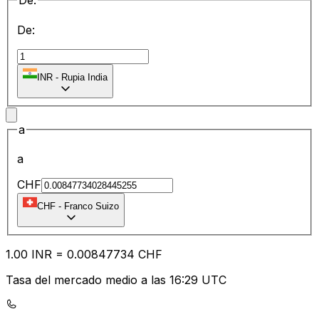
De:
De:
INR
-
Rupia India
a
a
CHF
CHF
-
Franco Suizo
1.00
INR
=
0.00
847734
CHF
Tasa del mercado medio a las 16:29 UTC