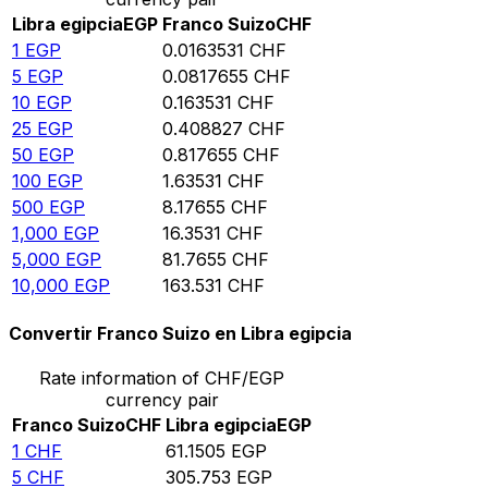
Libra egipcia
EGP
Franco Suizo
CHF
1
EGP
0.0163531
CHF
5
EGP
0.0817655
CHF
10
EGP
0.163531
CHF
25
EGP
0.408827
CHF
50
EGP
0.817655
CHF
100
EGP
1.63531
CHF
500
EGP
8.17655
CHF
1,000
EGP
16.3531
CHF
5,000
EGP
81.7655
CHF
10,000
EGP
163.531
CHF
Convertir Franco Suizo en Libra egipcia
Rate information of CHF/EGP
currency pair
Franco Suizo
CHF
Libra egipcia
EGP
1
CHF
61.1505
EGP
5
CHF
305.753
EGP