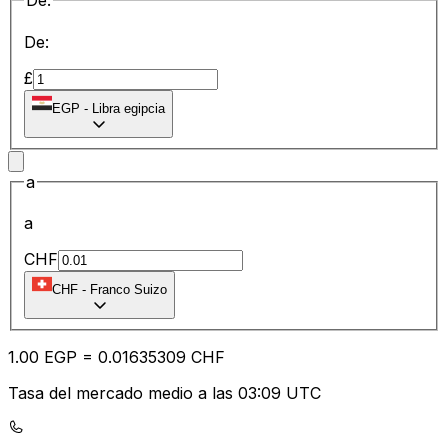
De:
De:
£
EGP
-
Libra egipcia
a
a
CHF
CHF
-
Franco Suizo
1.00
EGP
=
0.01
635309
CHF
Tasa del mercado medio a las 03:09 UTC