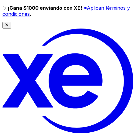
✨
¡Gana $1000 enviando con XE!
*Aplican términos y
condiciones
.