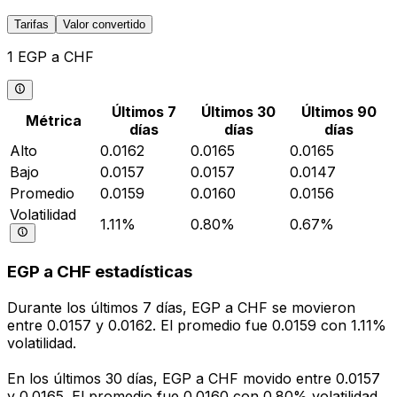
Tarifas
Valor convertido
1 EGP a CHF
Últimos 7
Últimos 30
Últimos 90
Métrica
días
días
días
Alto
0.0162
0.0165
0.0165
Bajo
0.0157
0.0157
0.0147
Promedio
0.0159
0.0160
0.0156
Volatilidad
1.11%
0.80%
0.67%
EGP a CHF estadísticas
Durante los últimos 7 días, EGP a CHF se movieron
entre 0.0157 y 0.0162. El promedio fue 0.0159 con 1.11%
volatilidad.
En los últimos 30 días, EGP a CHF movido entre 0.0157
y 0.0165. El promedio fue 0.0160 con 0.80% volatilidad.