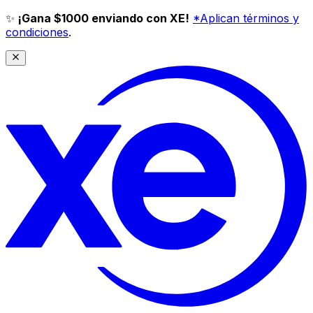
✨
¡Gana $1000 enviando con XE!
*Aplican términos y
condiciones
.