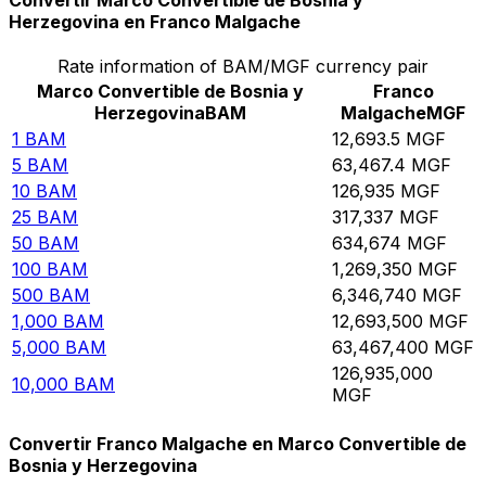
Convertir Marco Convertible de Bosnia y
Herzegovina en Franco Malgache
Rate information of BAM/MGF currency pair
Marco Convertible de Bosnia y
Franco
Herzegovina
BAM
Malgache
MGF
1
BAM
12,693.5
MGF
5
BAM
63,467.4
MGF
10
BAM
126,935
MGF
25
BAM
317,337
MGF
50
BAM
634,674
MGF
100
BAM
1,269,350
MGF
500
BAM
6,346,740
MGF
1,000
BAM
12,693,500
MGF
5,000
BAM
63,467,400
MGF
126,935,000
10,000
BAM
MGF
Convertir Franco Malgache en Marco Convertible de
Bosnia y Herzegovina