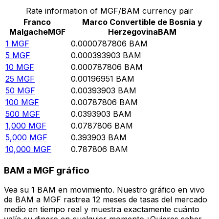
Rate information of MGF/BAM currency pair
Franco
Marco Convertible de Bosnia y
Malgache
MGF
Herzegovina
BAM
1
MGF
0.0000787806
BAM
5
MGF
0.000393903
BAM
10
MGF
0.000787806
BAM
25
MGF
0.00196951
BAM
50
MGF
0.00393903
BAM
100
MGF
0.00787806
BAM
500
MGF
0.0393903
BAM
1,000
MGF
0.0787806
BAM
5,000
MGF
0.393903
BAM
10,000
MGF
0.787806
BAM
BAM a MGF gráfico
Vea su 1 BAM en movimiento. Nuestro gráfico en vivo
de BAM a MGF rastrea 12 meses de tasas del mercado
medio en tiempo real y muestra exactamente cuánto