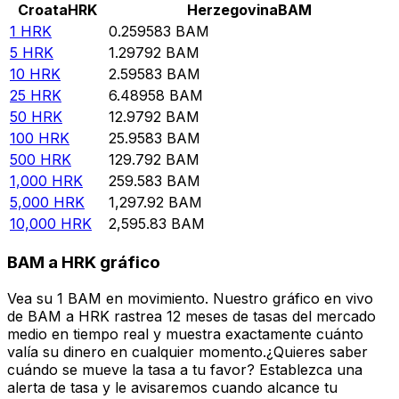
Croata
HRK
Herzegovina
BAM
1
HRK
0.259583
BAM
5
HRK
1.29792
BAM
10
HRK
2.59583
BAM
25
HRK
6.48958
BAM
50
HRK
12.9792
BAM
100
HRK
25.9583
BAM
500
HRK
129.792
BAM
1,000
HRK
259.583
BAM
5,000
HRK
1,297.92
BAM
10,000
HRK
2,595.83
BAM
BAM a HRK gráfico
Vea su 1 BAM en movimiento. Nuestro gráfico en vivo
de BAM a HRK rastrea 12 meses de tasas del mercado
medio en tiempo real y muestra exactamente cuánto
valía su dinero en cualquier momento.¿Quieres saber
cuándo se mueve la tasa a tu favor? Establezca una
alerta de tasa y le avisaremos cuando alcance tu