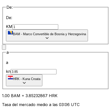
De:
De:
KM
BAM
-
Marco Convertible de Bosnia y Herzegovina
a
a
kn
HRK
-
Kuna Croata
1.00
BAM
=
3.85
232867
HRK
Tasa del mercado medio a las 03:06 UTC