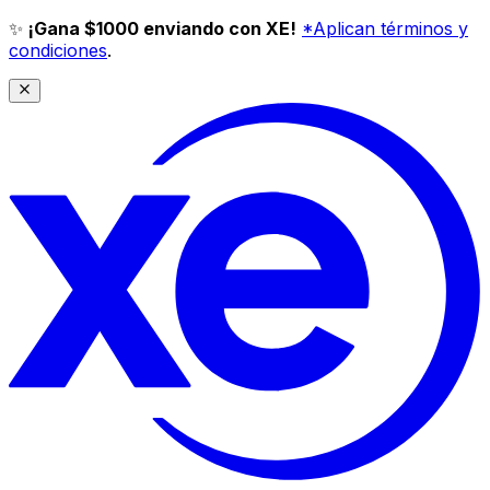
✨
¡Gana $1000 enviando con XE!
*Aplican términos y
condiciones
.