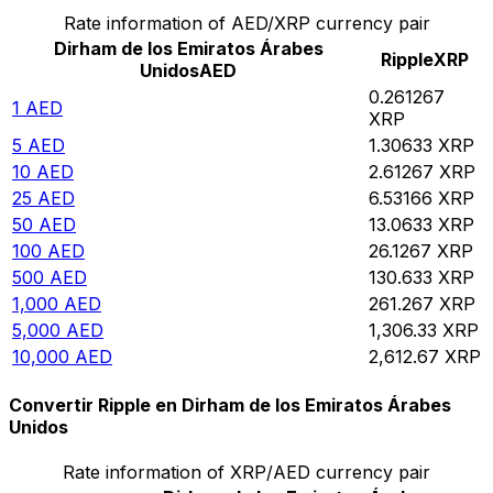
Rate information of AED/XRP currency pair
Dirham de los Emiratos Árabes
Ripple
XRP
Unidos
AED
0.261267
1
AED
XRP
5
AED
1.30633
XRP
10
AED
2.61267
XRP
25
AED
6.53166
XRP
50
AED
13.0633
XRP
100
AED
26.1267
XRP
500
AED
130.633
XRP
1,000
AED
261.267
XRP
5,000
AED
1,306.33
XRP
10,000
AED
2,612.67
XRP
Convertir Ripple en Dirham de los Emiratos Árabes
Unidos
Rate information of XRP/AED currency pair