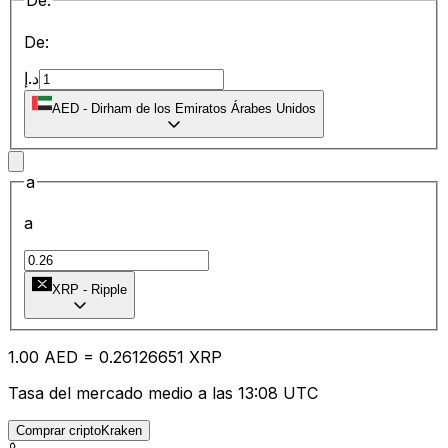
De:
De:
د.إ
AED
-
Dirham de los Emiratos Árabes Unidos
a
a
XRP
-
Ripple
1.00
AED
=
0.26
126651
XRP
Tasa del mercado medio a las 13:08 UTC
Comprar criptoKraken