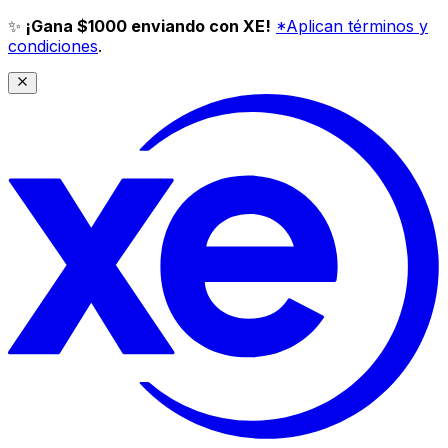
✨
¡Gana $1000 enviando con XE!
*Aplican términos y
condiciones
.