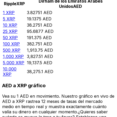
Dirham de los Emiratos Árabes
Ripple
XRP
Unidos
AED
1
XRP
3.82751
AED
5
XRP
19.1375
AED
10
XRP
38.2751
AED
25
XRP
95.6877
AED
50
XRP
191.375
AED
100
XRP
382.751
AED
500
XRP
1,913.75
AED
1,000
XRP
3,827.51
AED
5,000
XRP
19,137.5
AED
10,000
38,275.1
AED
XRP
AED a XRP gráfico
Vea su 1 AED en movimiento. Nuestro gráfico en vivo de
AED a XRP rastrea 12 meses de tasas del mercado
medio en tiempo real y muestra exactamente cuánto
valía su dinero en cualquier momento.¿Quieres saber
cuándo se mueve la tasa a tu favor? Establezca una