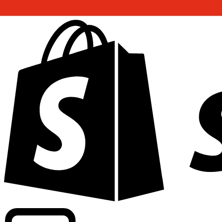
Abasteciendo tarifas de grado comercial en 300+ compañ