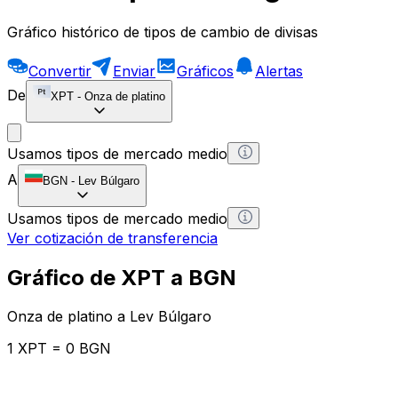
Gráfico histórico de tipos de cambio de divisas
Convertir
Enviar
Gráficos
Alertas
De
XPT
-
Onza de platino
Usamos tipos de mercado medio
A
BGN
-
Lev Búlgaro
Usamos tipos de mercado medio
Ver cotización de transferencia
Gráfico de XPT a BGN
Onza de platino a Lev Búlgaro
1 XPT = 0 BGN
12H
1D
1W
1M
1Y
2Y
5Y
10Y