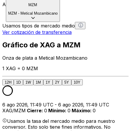
A
MZM
MZM
-
Metical Mozambicano
Usamos tipos de mercado medio
Ver cotización de transferencia
Gráfico de XAG a MZM
Onza de plata a Metical Mozambicano
1 XAG = 0 MZM
12H
1D
1W
1M
1Y
2Y
5Y
10Y
6 ago 2026, 11:49 UTC - 6 ago 2026, 11:49 UTC
XAG/MZM
Cierre
:
0
Mínimo
:
0
Máximo
:
0
Usamos la tasa del mercado medio para nuestro
conversor. Esto solo tiene fines informativos. No