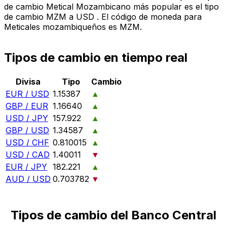
de cambio Metical Mozambicano más popular es el tipo
de cambio MZM a USD . El código de moneda para
Meticales mozambiqueños es MZM.
Tipos de cambio en tiempo real
Divisa
Tipo
Cambio
EUR / USD
1.15387
▲
GBP / EUR
1.16640
▲
USD / JPY
157.922
▲
GBP / USD
1.34587
▲
USD / CHF
0.810015
▲
USD / CAD
1.40011
▼
EUR / JPY
182.221
▲
AUD / USD
0.703782
▼
Tipos de cambio del Banco Central