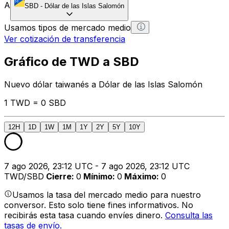
A
SBD
-
Dólar de las Islas Salomón
Usamos tipos de mercado medio
Ver cotización de transferencia
Gráfico de TWD a SBD
Nuevo dólar taiwanés a Dólar de las Islas Salomón
1 TWD = 0 SBD
12H
1D
1W
1M
1Y
2Y
5Y
10Y
7 ago 2026, 23:12 UTC - 7 ago 2026, 23:12 UTC
TWD/SBD
Cierre
:
0
Mínimo
:
0
Máximo
:
0
Usamos la tasa del mercado medio para nuestro
conversor. Esto solo tiene fines informativos. No
recibirás esta tasa cuando envíes dinero.
Consulta las
tasas de envío.