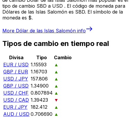
tipo de cambio SBD a USD . El código de moneda para
Dólares de las Islas Salomón es SBD. El símbolo de la
moneda es $.
More
Dólar de las Islas Salomón
info
Tipos de cambio en tiempo real
Divisa
Tipo
Cambio
EUR / USD
1.15593
▲
GBP / EUR
1.16703
▲
USD / JPY
157.806
▲
GBP / USD
1.34900
▲
USD / CHF
0.807894
▲
USD / CAD
1.39423
▼
EUR / JPY
182.412
▲
AUD / USD
0.706690
▲