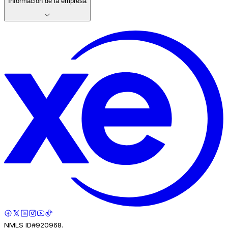
Información de la empresa
NMLS ID#920968.