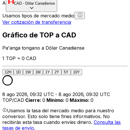
A
CAD
-
Dólar Canadiense
Usamos tipos de mercado medio
Ver cotización de transferencia
Gráfico de TOP a CAD
Pa'anga tongano a Dólar Canadiense
1 TOP = 0 CAD
12H
1D
1W
1M
1Y
2Y
5Y
10Y
8 ago 2026, 09:32 UTC - 8 ago 2026, 09:32 UTC
TOP/CAD
Cierre
:
0
Mínimo
:
0
Máximo
:
0
Usamos la tasa del mercado medio para nuestro
conversor. Esto solo tiene fines informativos. No
recibirás esta tasa cuando envíes dinero.
Consulta las
tasas de envío.