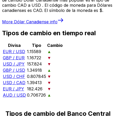
cambio CAD a USD . El código de moneda para Dólares
canadienses es CAD. El símbolo de la moneda es $.
More
Dólar Canadiense
info
Tipos de cambio en tiempo real
Divisa
Tipo
Cambio
EUR / USD
1.15589
▲
GBP / EUR
1.16722
▼
USD / JPY
157.824
▼
GBP / USD
1.34918
▲
USD / CHF
0.807845
▼
USD / CAD
1.39413
▼
EUR / JPY
182.426
▼
AUD / USD
0.706726
▲
Tipos de cambio del Banco Central