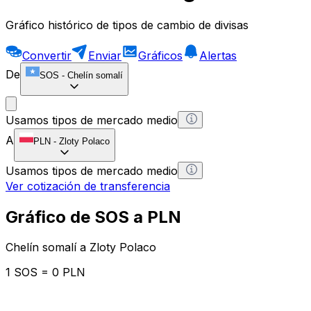
Gráfico histórico de tipos de cambio de divisas
Convertir
Enviar
Gráficos
Alertas
De
SOS
-
Chelín somalí
Usamos tipos de mercado medio
A
PLN
-
Zloty Polaco
Usamos tipos de mercado medio
Ver cotización de transferencia
Gráfico de SOS a PLN
Chelín somalí a Zloty Polaco
1 SOS = 0 PLN
12H
1D
1W
1M
1Y
2Y
5Y
10Y