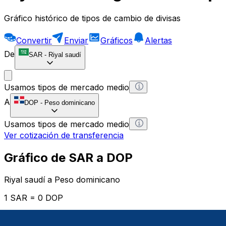
Gráfico histórico de tipos de cambio de divisas
Convertir
Enviar
Gráficos
Alertas
De
SAR
-
Riyal saudí
Usamos tipos de mercado medio
A
DOP
-
Peso dominicano
Usamos tipos de mercado medio
Ver cotización de transferencia
Gráfico de SAR a DOP
Riyal saudí a Peso dominicano
1 SAR = 0 DOP
12H
1D
1W
1M
1Y
2Y
5Y
10Y