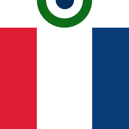
o de cambio Peso dominicano más popular es el tipo de ca
Tipos d
Divisa
Tipo de interés
JPY
0.75%
CHF
0.00%
EUR
4.25%
USD
3.75%
CAD
2.25%
AUD
3.60%
NZD
2.25%
GBP
3.75%