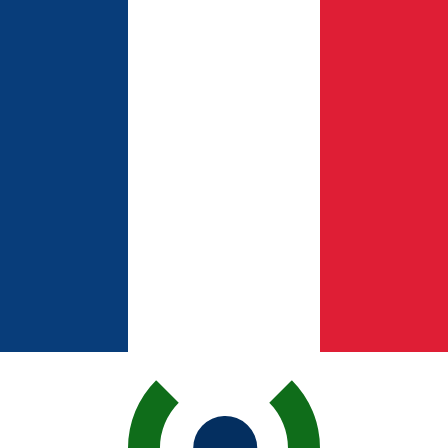
r. Esto solo tiene fines informativos. No recibirás esta t
estadounidense (USD)
 de cambio Riyal saudí más popular es el tipo de cambio SA