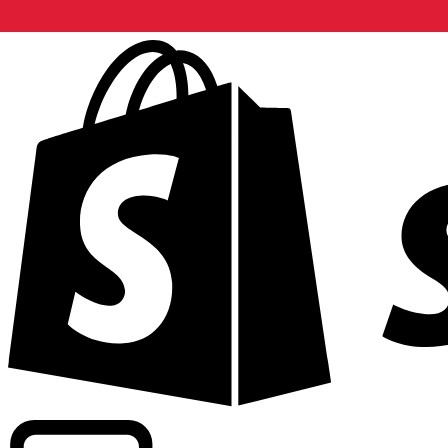
Abasteciendo tarifas de grado comercial en 300+ compañ