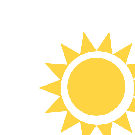
6 ago 2026, 02:55 UTC - 6 ago 2026, 02:55 UTC
OMR/UYU
Cierre
:
0
Mínimo
:
0
Máximo
:
0
Usamos la tasa del mercado medio para nuestro converso
Pares de divisas populares de Dólar 
Información sobre la moneda
OMR
-
Rial Omaní
Nuestras clasificaciones de divisas muestran que el tip
OMR. El símbolo de la moneda es ﷼.
More
Rial Omaní
info
UYU
-
Peso uruguayo