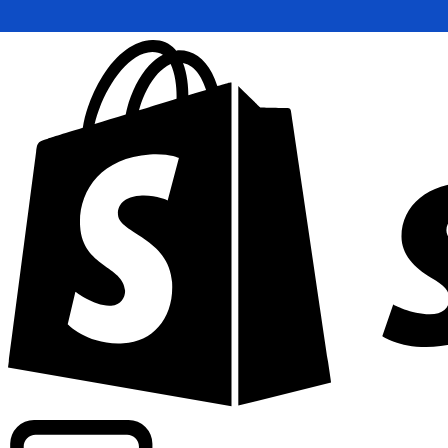
Abasteciendo tarifas de grado comercial en 300+ compañ