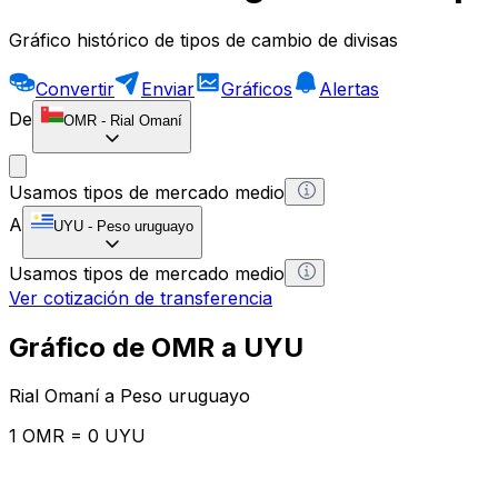
Gráfico histórico de tipos de cambio de divisas
Convertir
Enviar
Gráficos
Alertas
De
OMR
-
Rial Omaní
Usamos tipos de mercado medio
A
UYU
-
Peso uruguayo
Usamos tipos de mercado medio
Ver cotización de transferencia
Gráfico de OMR a UYU
Rial Omaní a Peso uruguayo
1 OMR = 0 UYU
12H
1D
1W
1M
1Y
2Y
5Y
10Y