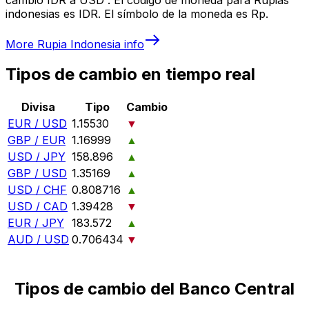
indonesias es IDR. El símbolo de la moneda es Rp.
More
Rupia Indonesia
info
Tipos de cambio en tiempo real
Divisa
Tipo
Cambio
EUR / USD
1.15530
▼
GBP / EUR
1.16999
▲
USD / JPY
158.896
▲
GBP / USD
1.35169
▲
USD / CHF
0.808716
▲
USD / CAD
1.39428
▼
EUR / JPY
183.572
▲
AUD / USD
0.706434
▼
Tipos de cambio del Banco Central