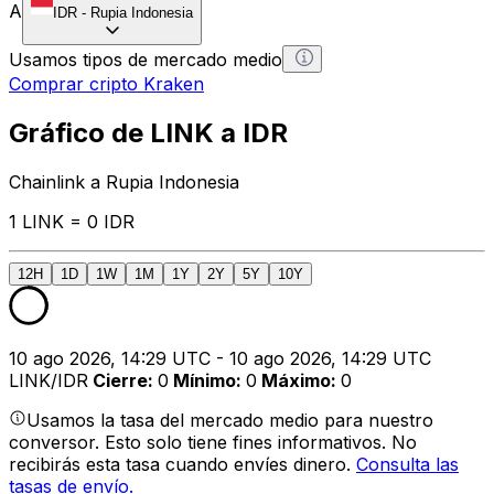
A
IDR
-
Rupia Indonesia
Usamos tipos de mercado medio
Comprar cripto Kraken
Gráfico de LINK a IDR
Chainlink a Rupia Indonesia
1 LINK = 0 IDR
12H
1D
1W
1M
1Y
2Y
5Y
10Y
10 ago 2026, 14:29 UTC - 10 ago 2026, 14:29 UTC
LINK/IDR
Cierre
:
0
Mínimo
:
0
Máximo
:
0
Usamos la tasa del mercado medio para nuestro
conversor. Esto solo tiene fines informativos. No
recibirás esta tasa cuando envíes dinero.
Consulta las
tasas de envío.