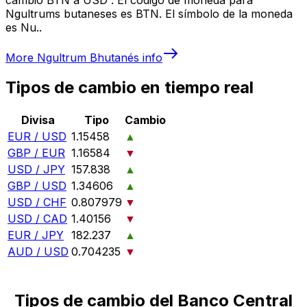
Ngultrums butaneses es BTN. El símbolo de la moneda
es Nu..
More
Ngultrum Bhutanés
info
Tipos de cambio en tiempo real
Divisa
Tipo
Cambio
EUR / USD
1.15458
▲
GBP / EUR
1.16584
▼
USD / JPY
157.838
▲
GBP / USD
1.34606
▲
USD / CHF
0.807979
▼
USD / CAD
1.40156
▼
EUR / JPY
182.237
▲
AUD / USD
0.704235
▼
Tipos de cambio del Banco Central