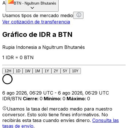
A
BTN
-
Ngultrum Bhutanés
Usamos tipos de mercado medio
Ver cotización de transferencia
Gráfico de IDR a BTN
Rupia Indonesia a Ngultrum Bhutanés
1 IDR = 0 BTN
12H
1D
1W
1M
1Y
2Y
5Y
10Y
6 ago 2026, 06:29 UTC - 6 ago 2026, 06:29 UTC
IDR/BTN
Cierre
:
0
Mínimo
:
0
Máximo
:
0
Usamos la tasa del mercado medio para nuestro
conversor. Esto solo tiene fines informativos. No
recibirás esta tasa cuando envíes dinero.
Consulta las
tasas de envío.