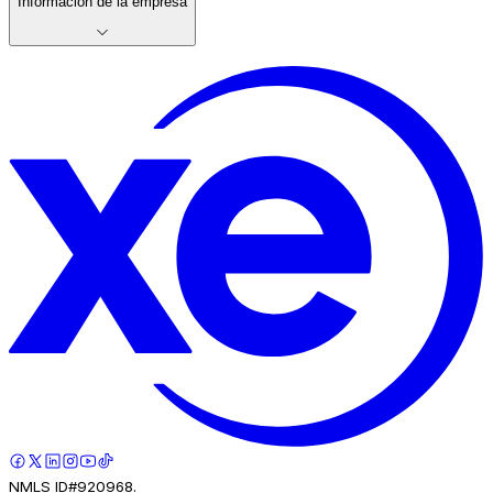
Información de la empresa
NMLS ID#920968.