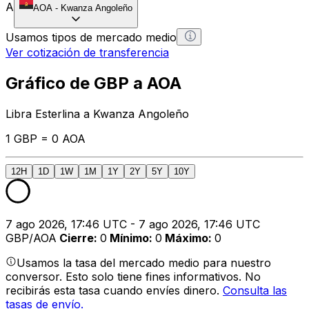
A
AOA
-
Kwanza Angoleño
Usamos tipos de mercado medio
Ver cotización de transferencia
Gráfico de GBP a AOA
Libra Esterlina a Kwanza Angoleño
1 GBP = 0 AOA
12H
1D
1W
1M
1Y
2Y
5Y
10Y
7 ago 2026, 17:46 UTC - 7 ago 2026, 17:46 UTC
GBP/AOA
Cierre
:
0
Mínimo
:
0
Máximo
:
0
Usamos la tasa del mercado medio para nuestro
conversor. Esto solo tiene fines informativos. No
recibirás esta tasa cuando envíes dinero.
Consulta las
tasas de envío.