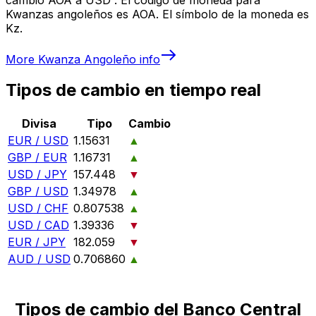
Kwanzas angoleños es AOA. El símbolo de la moneda es
Kz.
More
Kwanza Angoleño
info
Tipos de cambio en tiempo real
Divisa
Tipo
Cambio
EUR / USD
1.15631
▲
GBP / EUR
1.16731
▲
USD / JPY
157.448
▼
GBP / USD
1.34978
▲
USD / CHF
0.807538
▲
USD / CAD
1.39336
▼
EUR / JPY
182.059
▼
AUD / USD
0.706860
▲
Tipos de cambio del Banco Central