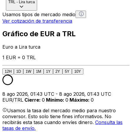
TRL
-
Lira turca
Usamos tipos de mercado medio
Ver cotización de transferencia
Gráfico de EUR a TRL
Euro a Lira turca
1 EUR = 0 TRL
12H
1D
1W
1M
1Y
2Y
5Y
10Y
8 ago 2026, 01:43 UTC - 8 ago 2026, 01:43 UTC
EUR/TRL
Cierre
:
0
Mínimo
:
0
Máximo
:
0
Usamos la tasa del mercado medio para nuestro
conversor. Esto solo tiene fines informativos. No
recibirás esta tasa cuando envíes dinero.
Consulta las
tasas de envío.