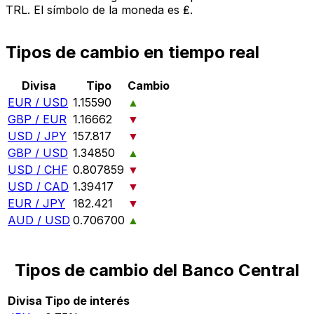
TRL. El símbolo de la moneda es ₤.
Tipos de cambio en tiempo real
Divisa
Tipo
Cambio
EUR / USD
1.15590
▲
GBP / EUR
1.16662
▼
USD / JPY
157.817
▼
GBP / USD
1.34850
▲
USD / CHF
0.807859
▼
USD / CAD
1.39417
▼
EUR / JPY
182.421
▼
AUD / USD
0.706700
▲
Tipos de cambio del Banco Central
Divisa
Tipo de interés