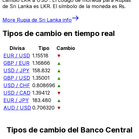
de Sri Lanka es LKR. El símbolo de la moneda es ₨.
More
Rupia de Sri Lanka
info
Tipos de cambio en tiempo real
Divisa
Tipo
Cambio
EUR / USD
1.15518
▼
GBP / EUR
1.16866
▲
USD / JPY
158.832
▲
GBP / USD
1.35001
▲
USD / CHF
0.808696
▲
USD / CAD
1.39412
▼
EUR / JPY
183.480
▲
AUD / USD
0.706320
▼
Tipos de cambio del Banco Central