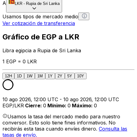
A
LKR
-
Rupia de Sri Lanka
Usamos tipos de mercado medio
Ver cotización de transferencia
Gráfico de EGP a LKR
Libra egipcia a Rupia de Sri Lanka
1 EGP = 0 LKR
12H
1D
1W
1M
1Y
2Y
5Y
10Y
10 ago 2026, 12:00 UTC - 10 ago 2026, 12:00 UTC
EGP/LKR
Cierre
:
0
Mínimo
:
0
Máximo
:
0
Usamos la tasa del mercado medio para nuestro
conversor. Esto solo tiene fines informativos. No
recibirás esta tasa cuando envíes dinero.
Consulta las
tasas de envío.