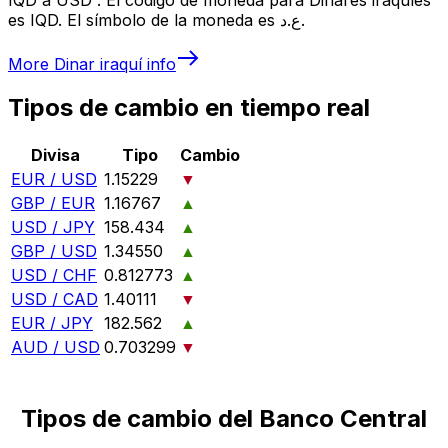
es IQD. El símbolo de la moneda es ع.د.
More
Dinar iraquí
info
Tipos de cambio en tiempo real
Divisa
Tipo
Cambio
EUR / USD
1.15229
▼
GBP / EUR
1.16767
▲
USD / JPY
158.434
▲
GBP / USD
1.34550
▲
USD / CHF
0.812773
▲
USD / CAD
1.40111
▼
EUR / JPY
182.562
▲
AUD / USD
0.703299
▼
Tipos de cambio del Banco Central