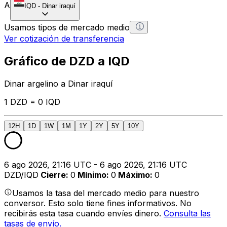
A
IQD
-
Dinar iraquí
Usamos tipos de mercado medio
Ver cotización de transferencia
Gráfico de DZD a IQD
Dinar argelino a Dinar iraquí
1 DZD = 0 IQD
12H
1D
1W
1M
1Y
2Y
5Y
10Y
6 ago 2026, 21:16 UTC - 6 ago 2026, 21:16 UTC
DZD/IQD
Cierre
:
0
Mínimo
:
0
Máximo
:
0
Usamos la tasa del mercado medio para nuestro
conversor. Esto solo tiene fines informativos. No
recibirás esta tasa cuando envíes dinero.
Consulta las
tasas de envío.