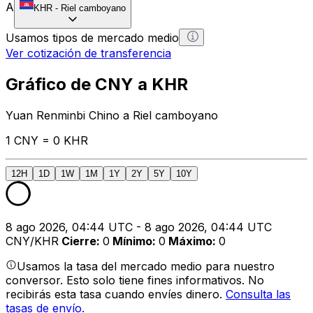
A
KHR
-
Riel camboyano
Usamos tipos de mercado medio
Ver cotización de transferencia
Gráfico de CNY a KHR
Yuan Renminbi Chino a Riel camboyano
1 CNY = 0 KHR
12H
1D
1W
1M
1Y
2Y
5Y
10Y
8 ago 2026, 04:44 UTC - 8 ago 2026, 04:44 UTC
CNY/KHR
Cierre
:
0
Mínimo
:
0
Máximo
:
0
Usamos la tasa del mercado medio para nuestro
conversor. Esto solo tiene fines informativos. No
recibirás esta tasa cuando envíes dinero.
Consulta las
tasas de envío.