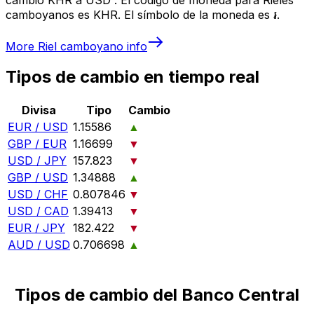
camboyanos es KHR. El símbolo de la moneda es ៛.
More
Riel camboyano
info
Tipos de cambio en tiempo real
Divisa
Tipo
Cambio
EUR / USD
1.15586
▲
GBP / EUR
1.16699
▼
USD / JPY
157.823
▼
GBP / USD
1.34888
▲
USD / CHF
0.807846
▼
USD / CAD
1.39413
▼
EUR / JPY
182.422
▼
AUD / USD
0.706698
▲
Tipos de cambio del Banco Central