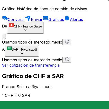
Gráfico histórico de tipos de cambio de divisas
Convertir
Enviar
Gráficos
Alertas
De
CHF
-
Franco Suizo
Usamos tipos de mercado medio
A
SAR
-
Riyal saudí
Usamos tipos de mercado medio
Ver cotización de transferencia
Gráfico de CHF a SAR
Franco Suizo a Riyal saudí
1 CHF = 0 SAR
12H
1D
1W
1M
1Y
2Y
5Y
10Y