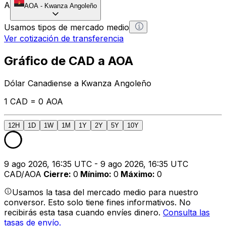
A
AOA
-
Kwanza Angoleño
Usamos tipos de mercado medio
Ver cotización de transferencia
Gráfico de CAD a AOA
Dólar Canadiense a Kwanza Angoleño
1 CAD = 0 AOA
12H
1D
1W
1M
1Y
2Y
5Y
10Y
9 ago 2026, 16:35 UTC - 9 ago 2026, 16:35 UTC
CAD/AOA
Cierre
:
0
Mínimo
:
0
Máximo
:
0
Usamos la tasa del mercado medio para nuestro
conversor. Esto solo tiene fines informativos. No
recibirás esta tasa cuando envíes dinero.
Consulta las
tasas de envío.