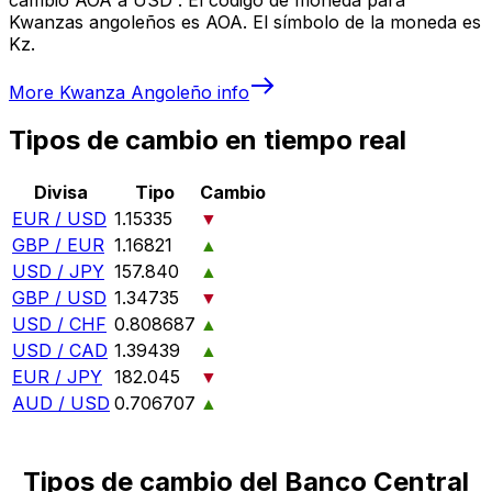
Kwanzas angoleños es AOA. El símbolo de la moneda es
Kz.
More
Kwanza Angoleño
info
Tipos de cambio en tiempo real
Divisa
Tipo
Cambio
EUR / USD
1.15335
▼
GBP / EUR
1.16821
▲
USD / JPY
157.840
▲
GBP / USD
1.34735
▼
USD / CHF
0.808687
▲
USD / CAD
1.39439
▲
EUR / JPY
182.045
▼
AUD / USD
0.706707
▲
Tipos de cambio del Banco Central