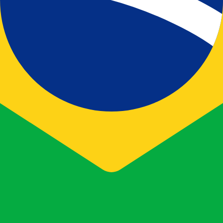
o de cambio Corona eslovaca más popular es el tipo de ca
Tipos d
Divisa
Tipo de interés
JPY
0.75%
CHF
0.00%
EUR
4.25%
USD
3.75%
CAD
2.25%
AUD
3.60%
NZD
2.25%
GBP
3.75%