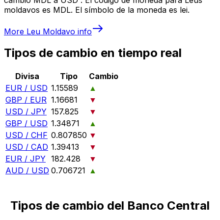
moldavos es MDL. El símbolo de la moneda es lei.
More
Leu Moldavo
info
Tipos de cambio en tiempo real
Divisa
Tipo
Cambio
EUR / USD
1.15589
▲
GBP / EUR
1.16681
▼
USD / JPY
157.825
▼
GBP / USD
1.34871
▲
USD / CHF
0.807850
▼
USD / CAD
1.39413
▼
EUR / JPY
182.428
▼
AUD / USD
0.706721
▲
Tipos de cambio del Banco Central