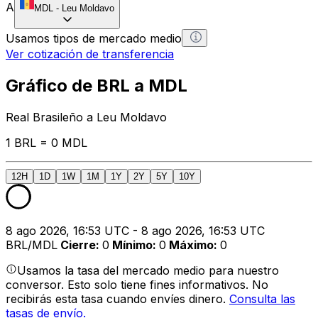
A
MDL
-
Leu Moldavo
Usamos tipos de mercado medio
Ver cotización de transferencia
Gráfico de BRL a MDL
Real Brasileño a Leu Moldavo
1 BRL = 0 MDL
12H
1D
1W
1M
1Y
2Y
5Y
10Y
8 ago 2026, 16:53 UTC - 8 ago 2026, 16:53 UTC
BRL/MDL
Cierre
:
0
Mínimo
:
0
Máximo
:
0
Usamos la tasa del mercado medio para nuestro
conversor. Esto solo tiene fines informativos. No
recibirás esta tasa cuando envíes dinero.
Consulta las
tasas de envío.