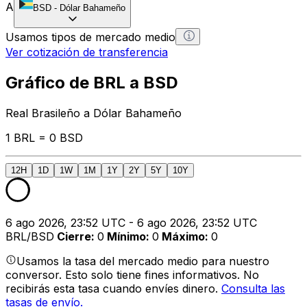
A
BSD
-
Dólar Bahameño
Usamos tipos de mercado medio
Ver cotización de transferencia
Gráfico de BRL a BSD
Real Brasileño a Dólar Bahameño
1 BRL = 0 BSD
12H
1D
1W
1M
1Y
2Y
5Y
10Y
6 ago 2026, 23:52 UTC - 6 ago 2026, 23:52 UTC
BRL/BSD
Cierre
:
0
Mínimo
:
0
Máximo
:
0
Usamos la tasa del mercado medio para nuestro
conversor. Esto solo tiene fines informativos. No
recibirás esta tasa cuando envíes dinero.
Consulta las
tasas de envío.