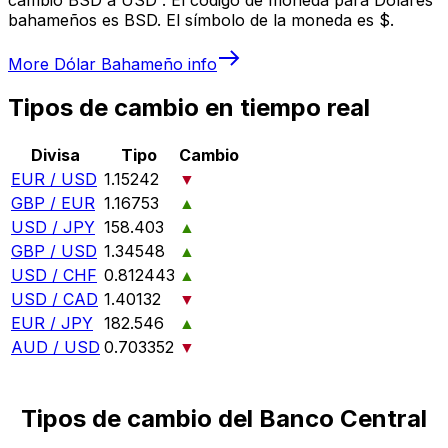
bahameños es BSD. El símbolo de la moneda es $.
More
Dólar Bahameño
info
Tipos de cambio en tiempo real
Divisa
Tipo
Cambio
EUR / USD
1.15242
▼
GBP / EUR
1.16753
▲
USD / JPY
158.403
▲
GBP / USD
1.34548
▲
USD / CHF
0.812443
▲
USD / CAD
1.40132
▼
EUR / JPY
182.546
▲
AUD / USD
0.703352
▼
Tipos de cambio del Banco Central