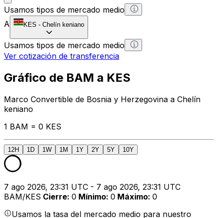
Usamos tipos de mercado medio
A
KES
-
Chelín keniano
Usamos tipos de mercado medio
Ver cotización de transferencia
Gráfico de BAM a KES
Marco Convertible de Bosnia y Herzegovina a Chelín
keniano
1 BAM = 0 KES
12H
1D
1W
1M
1Y
2Y
5Y
10Y
7 ago 2026, 23:31 UTC - 7 ago 2026, 23:31 UTC
BAM/KES
Cierre
:
0
Mínimo
:
0
Máximo
:
0
Usamos la tasa del mercado medio para nuestro