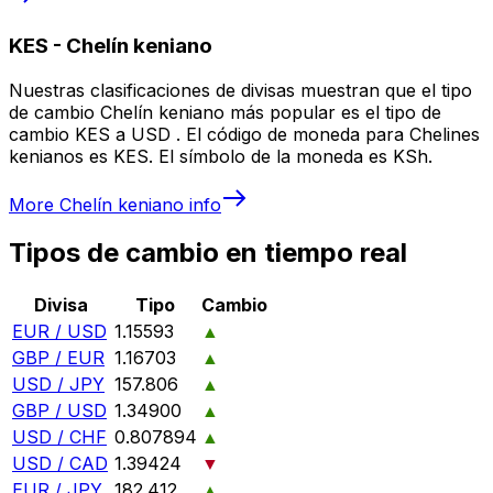
KES
-
Chelín keniano
Nuestras clasificaciones de divisas muestran que el tipo
de cambio Chelín keniano más popular es el tipo de
cambio KES a USD . El código de moneda para Chelines
kenianos es KES. El símbolo de la moneda es KSh.
More
Chelín keniano
info
Tipos de cambio en tiempo real
Divisa
Tipo
Cambio
EUR / USD
1.15593
▲
GBP / EUR
1.16703
▲
USD / JPY
157.806
▲
GBP / USD
1.34900
▲
USD / CHF
0.807894
▲
USD / CAD
1.39424
▼
EUR / JPY
182.412
▲