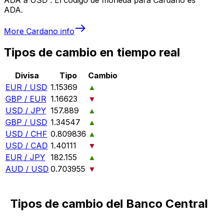
ADA.
More
Cardano
info
Tipos de cambio en tiempo real
Divisa
Tipo
Cambio
EUR / USD
1.15369
▲
GBP / EUR
1.16623
▼
USD / JPY
157.889
▲
GBP / USD
1.34547
▲
USD / CHF
0.809836
▲
USD / CAD
1.40111
▼
EUR / JPY
182.155
▲
AUD / USD
0.703955
▼
Tipos de cambio del Banco Central