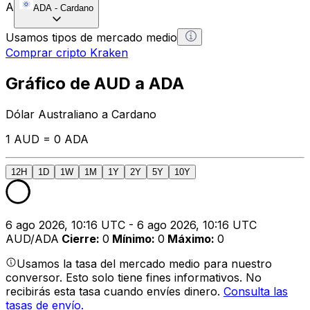
A
ADA
-
Cardano
Usamos tipos de mercado medio
Comprar cripto Kraken
Gráfico de AUD a ADA
Dólar Australiano a Cardano
1 AUD = 0 ADA
12H
1D
1W
1M
1Y
2Y
5Y
10Y
6 ago 2026, 10:16 UTC - 6 ago 2026, 10:16 UTC
AUD/ADA
Cierre
:
0
Mínimo
:
0
Máximo
:
0
Usamos la tasa del mercado medio para nuestro
conversor. Esto solo tiene fines informativos. No
recibirás esta tasa cuando envíes dinero.
Consulta las
tasas de envío.