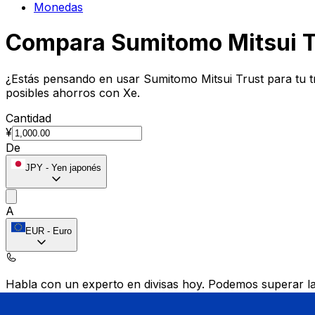
Monedas
Compara Sumitomo Mitsui T
¿Estás pensando en usar Sumitomo Mitsui Trust para tu 
posibles ahorros con Xe.
Cantidad
¥
De
JPY
-
Yen japonés
A
EUR
-
Euro
Habla con un experto en divisas hoy.
Podemos superar las
Programar una llamada