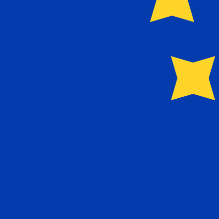
Sobre Sumitomo Mitsui Trust Bank
Creado en 2012 en Tokio tras la fusión de Chuo Mitsui y S
agencia inmobiliaria y de transferencia de acciones, fin
capitales con los inversores a largo plazo.
JPY - EUR información sobre la mone
JPY
-
Yen japonés
Nuestras clasificaciones de divisas muestran que el tip
símbolo de la moneda es ¥.
Yen japonés
EUR
-
Euro
Nuestras clasificaciones de divisas muestran que el tip
es €.
Euro