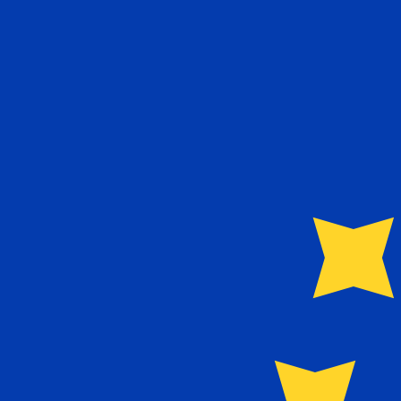
Proveedor
Tipo de cambio
Comisión de transferencia
Actualmente no tenemos datos para esta divisa.
Actualmente no tenemos datos para esta divisa.
Más información sobre cómo recopilamos estas tasas