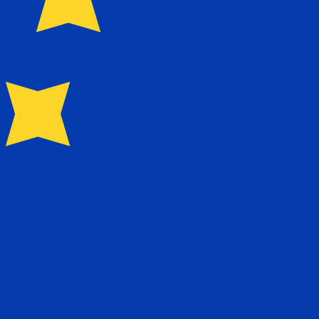
 Ofrece servicios de gestión y administración de activos,
duciarios personalizados que conectan a los mercados de
l código de moneda para Yenes japoneses es JPY. El
go de moneda para Euros es EUR. El símbolo de la moneda