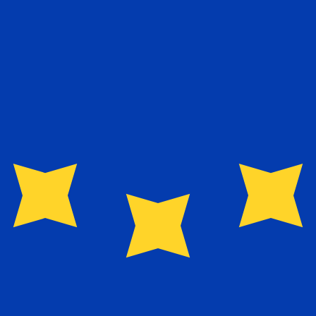
umitomo Trust, SMTB es el banco fiduciario líder de Japón.
anzas corporativas y banca privada, además de servicios fi
da
o de cambio de Yen japonés más popular es de JPY a USD. E
o de cambio de Euro más popular es de EUR a USD. El códi