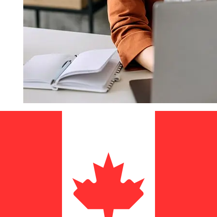
¿Qué tan rápido es un OP Bank EUR
para CAD transferencia?
Los tiempos de entrega para transferencias
internacionales con OP Bank de Países Miembros del
Euro a Canadá varían según el método de pago y el
momento de la transacción. Normalmente, las
transferencias bancarias internacionales tardan entre 1
y 5 días laborables. Factores como los festivos
bancarios y los controles de seguridad también pueden