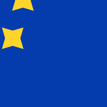
0.228800
zł0