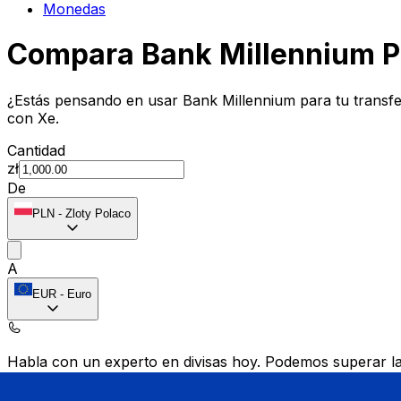
Monedas
Compara Bank Millennium P
¿Estás pensando en usar Bank Millennium para tu transf
con Xe.
Cantidad
zł
De
PLN
-
Zloty Polaco
A
EUR
-
Euro
Habla con un experto en divisas hoy.
Podemos superar las
Programar una llamada