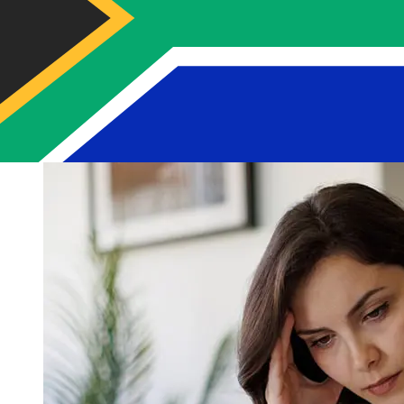
internacionales con Autoritat Financera de Países
Miembros del Euro a Sudáfrica varían según el método
de pago y el momento de la transacción. Normalmente,
las transferencias bancarias internacionales tardan
entre 1 y 5 días laborables. Factores como los festivos
bancarios y los controles de seguridad también pueden
afectar la entrega. Comprueba los tiempos límite de
Autoritat Financera Andorranapara evitar retrasos.