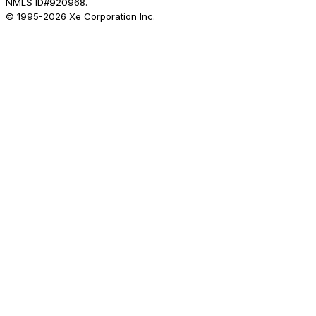
NMLS ID#920968.
© 1995-
2026
Xe Corporation Inc.