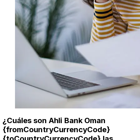
¿Cuáles son Ahli Bank Oman
{fromCountryCurrencyCode}
{toCountryCurrencyCode} las