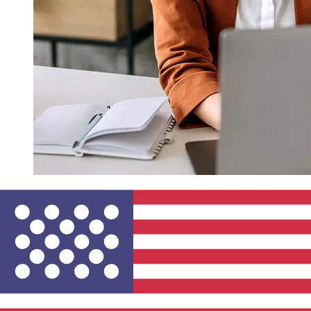
¿Qué tan rápido es un Ahli Bank
Oman OMR para USD transferencia?
Los tiempos de entrega para transferencias
internacionales con Ahli Bank Oman de Omán a Estados
Unidos varían según el método de pago y el momento
de la transacción. Normalmente, las transferencias
bancarias internacionales tardan entre 1 y 5 días