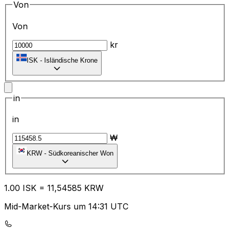
Von
Von
kr
ISK
-
Isländische Krone
in
in
₩
KRW
-
Südkoreanischer Won
1.00
ISK
=
11
,54585
KRW
Mid-Market-Kurs um 14:31 UTC