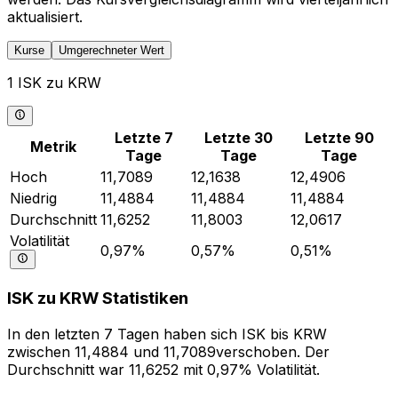
aktualisiert.
Kurse
Umgerechneter Wert
1 ISK zu KRW
Letzte 7
Letzte 30
Letzte 90
Metrik
Tage
Tage
Tage
Hoch
11,7089
12,1638
12,4906
Niedrig
11,4884
11,4884
11,4884
Durchschnitt
11,6252
11,8003
12,0617
Volatilität
0,97%
0,57%
0,51%
ISK zu KRW Statistiken
In den letzten 7 Tagen haben sich ISK bis KRW
zwischen 11,4884 und 11,7089verschoben. Der
Durchschnitt war 11,6252 mit 0,97% Volatilität.