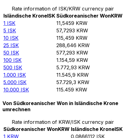
Rate information of ISK/KRW currency pair
Isländische Krone
ISK
Südkoreanischer Won
KRW
1
ISK
11,5459
KRW
5
ISK
57,7293
KRW
10
ISK
115,459
KRW
25
ISK
288,646
KRW
50
ISK
577,293
KRW
100
ISK
1.154,59
KRW
500
ISK
5.772,93
KRW
1.000
ISK
11.545,9
KRW
5.000
ISK
57.729,3
KRW
10.000
ISK
115.459
KRW
Von Südkoreanischer Won in Isländische Krone
umrechnen
Rate information of KRW/ISK currency pair
Südkoreanischer Won
KRW
Isländische Krone
ISK
1
KRW
0,0866112
ISK