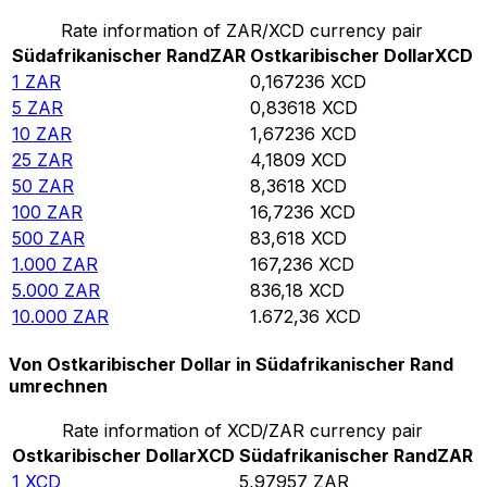
Rate information of ZAR/XCD currency pair
Südafrikanischer Rand
ZAR
Ostkaribischer Dollar
XCD
1
ZAR
0,167236
XCD
5
ZAR
0,83618
XCD
10
ZAR
1,67236
XCD
25
ZAR
4,1809
XCD
50
ZAR
8,3618
XCD
100
ZAR
16,7236
XCD
500
ZAR
83,618
XCD
1.000
ZAR
167,236
XCD
5.000
ZAR
836,18
XCD
10.000
ZAR
1.672,36
XCD
Von Ostkaribischer Dollar in Südafrikanischer Rand
umrechnen
Rate information of XCD/ZAR currency pair
Ostkaribischer Dollar
XCD
Südafrikanischer Rand
ZAR
1
XCD
5,97957
ZAR