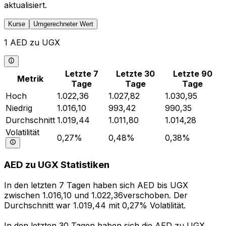
aktualisiert.
Kurse
Umgerechneter Wert
1 AED zu UGX
Letzte 7
Letzte 30
Letzte 90
Metrik
Tage
Tage
Tage
Hoch
1.022,36
1.027,82
1.030,95
Niedrig
1.016,10
993,42
990,35
Durchschnitt
1.019,44
1.011,80
1.014,28
Volatilität
0,27%
0,48%
0,38%
AED zu UGX Statistiken
In den letzten 7 Tagen haben sich AED bis UGX
zwischen 1.016,10 und 1.022,36verschoben. Der
Durchschnitt war 1.019,44 mit 0,27% Volatilität.
In den letzten 30 Tagen haben sich die AED zu UGX