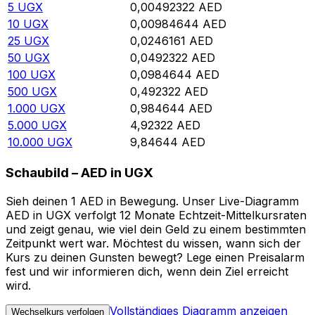
5
UGX
0,00492322
AED
10
UGX
0,00984644
AED
25
UGX
0,0246161
AED
50
UGX
0,0492322
AED
100
UGX
0,0984644
AED
500
UGX
0,492322
AED
1.000
UGX
0,984644
AED
5.000
UGX
4,92322
AED
10.000
UGX
9,84644
AED
Schaubild – AED in UGX
Sieh deinen 1 AED in Bewegung. Unser Live-Diagramm
AED in UGX verfolgt 12 Monate Echtzeit-Mittelkursraten
und zeigt genau, wie viel dein Geld zu einem bestimmten
Zeitpunkt wert war. Möchtest du wissen, wann sich der
Kurs zu deinen Gunsten bewegt? Lege einen Preisalarm
fest und wir informieren dich, wenn dein Ziel erreicht
wird.
Vollständiges Diagramm anzeigen
Wechselkurs verfolgen