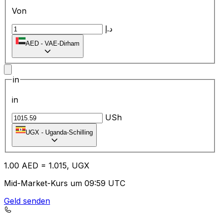
Von
د.إ
AED
-
VAE-Dirham
in
in
USh
UGX
-
Uganda-Schilling
1.00
AED
=
1.01
5,
UGX
Mid-Market-Kurs um 09:59 UTC
Geld senden