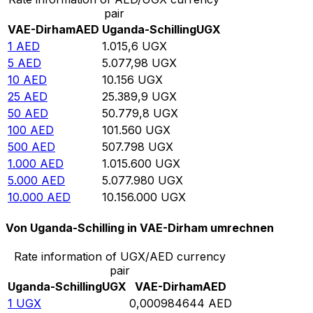
pair
VAE-Dirham
AED
Uganda-Schilling
UGX
1
AED
1.015,6
UGX
5
AED
5.077,98
UGX
10
AED
10.156
UGX
25
AED
25.389,9
UGX
50
AED
50.779,8
UGX
100
AED
101.560
UGX
500
AED
507.798
UGX
1.000
AED
1.015.600
UGX
5.000
AED
5.077.980
UGX
10.000
AED
10.156.000
UGX
Von Uganda-Schilling in VAE-Dirham umrechnen
Rate information of UGX/AED currency
pair
Uganda-Schilling
UGX
VAE-Dirham
AED
1
UGX
0,000984644
AED