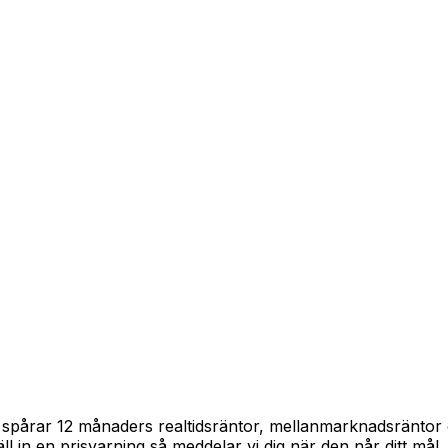
am spårar 12 månaders realtidsräntor, mellanmarknadsräntor
täll in en prisvarning så meddelar vi dig när den når ditt mål.