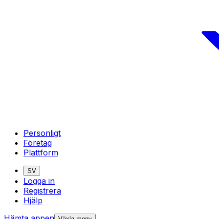
Personligt
Företag
Plattform
SV
Logga in
Registrera
Hjälp
Hämta appen
Växla meny