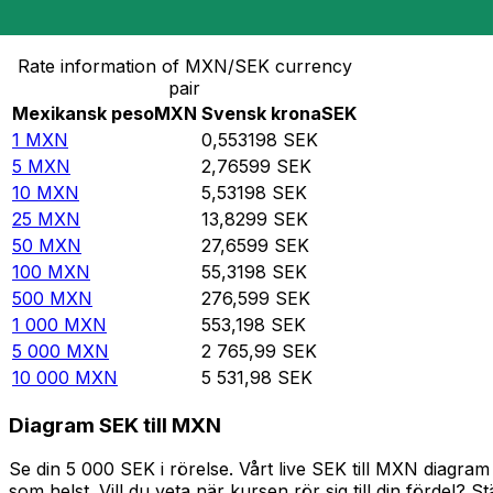
Omvandla Mexikansk peso till Svensk krona
Rate information of MXN/SEK currency
pair
Mexikansk peso
MXN
Svensk krona
SEK
1
MXN
0,553198
SEK
5
MXN
2,76599
SEK
10
MXN
5,53198
SEK
25
MXN
13,8299
SEK
50
MXN
27,6599
SEK
100
MXN
55,3198
SEK
500
MXN
276,599
SEK
1 000
MXN
553,198
SEK
5 000
MXN
2 765,99
SEK
10 000
MXN
5 531,98
SEK
Diagram SEK till MXN
Se din 5 000 SEK i rörelse. Vårt live SEK till MXN diagr
som helst. Vill du veta när kursen rör sig till din fördel? S