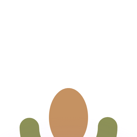
as kurser.
 görs endast i informationssyfte. Du kommer inte att få de