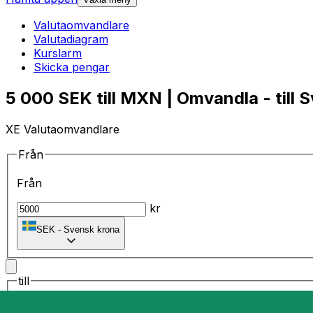
Valutaomvandlare
Valutadiagram
Kurslarm
Skicka pengar
5 000 SEK till MXN | Omvandla - till 
XE Valutaomvandlare
Från
Från
kr
SEK
-
Svensk krona
till
till