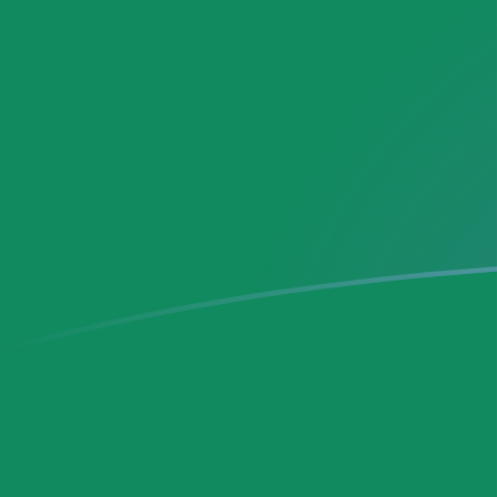
SEK till MXN valutakurser idag
Omvandla Svensk krona till Mexikansk peso
Rate information of SEK/MXN currency
pair
Svensk krona
SEK
Mexikansk peso
MXN
1
SEK
1,80767
MXN
5
SEK
9,03836
MXN
10
SEK
18,0767
MXN
25
SEK
45,1918
MXN
50
SEK
90,3836
MXN
100
SEK
180,767
MXN
500
SEK
903,836
MXN
1 000
SEK
1 807,67
MXN
5 000
SEK
9 038,36
MXN
10 000
SEK
18 076,7
MXN